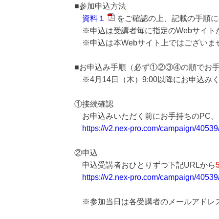
■参加申込方法
資料１
をご確認の上、記載の手順に
※申込は受講者毎に指定のWebサイト
※申込は本Webサイト上ではございま
■お申込み手順（必ず①②③④の順でお
※4月14日（木）9:00以降にお申込み
①接続確認
お申込みいただく前にお手持ちのPC、
https://v2.nex-pro.com/campaign/40539
②申込
申込受講者おひとりずつ下記URLから
https://v2.nex-pro.com/campaign/40539
※参加当日は各受講者のメールアドレス