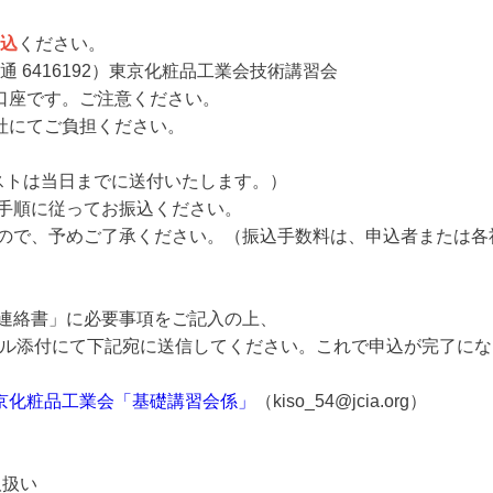
振込
ください。
 6416192）東京化粧品工業会技術講習会
です。ご注意ください。
にてご負担ください。
テキストは当日までに送付いたします。）
に従ってお振込ください。
予めご了承ください。（振込手数料は、申込者または各社
連絡書」に必要事項をご記入の上、
にメール添付にて下記宛に送信してください。これで申込が完了に
京化粧品工業会「基礎講習会係」
（kiso_54@jcia.org）
取扱い