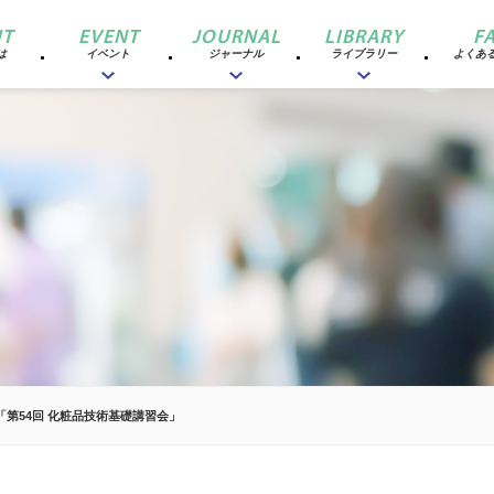
T
EVENT
JOURNAL
LIBRARY
F
は
イベント
ジャーナル
ライブラリー
よくあ
「第54回 化粧品技術基礎講習会」