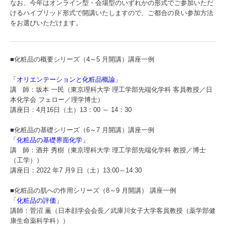
なお、今年はオンライン型・会場型のいずれかの形式でご参加いただ
けるハイブリッド形式で開講いたしますので、ご都合の良い参加方法
をお選びいただけます。
■化粧品の概要シリーズ（4～5 月開講）講座一例
「オリエンテーションと化粧品概論」
講 師：坂本 一民（東京理科大学 理工学部先端化学科 客員教授／日
本化学会 フェロー／理学博士）
講座日：4月16日（土）13：00 ～ 14：30
■化粧品の基礎シリーズ（6～7 月開講）講座一例
「化粧品の基礎界面化学」
講 師：酒井 秀樹（東京理科大学 理工学部先端化学科 教授／博士
（工学））
講座日：2022 年7 月9 日（土）13:00～14:30
■化粧品の肌への作用シリーズ（8～9 月開講） 講座一例
「化粧品の評価」
講師：菅沼 薫（日本顔学会会⾧／武庫川女子大学客員教授（薬学部健
康生命薬科学科））