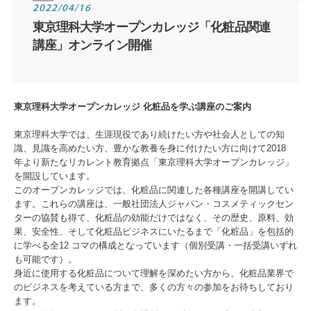
2022/04/16
東京理科大学オープンカレッジ「化粧品関連
講座」オンライン開催
東京理科大学オープンカレッジ 化粧品を学ぶ講座のご案内
東京理科大学では、生涯現役であり続けたい方や社会人としての知
識、見識を高めたい方、豊かな教養を身に付けたい方に向けて2018
年より新たなリカレント教育拠点「東京理科大学オープンカレッジ」
を開設しています。
このオープンカレッジでは、化粧品に関連した各種講座を開講してい
ます。これらの講座は、一般社団法人ジャパン・コスメティックセン
ターの協賛も得て、化粧品の効能だけではなく、その歴史、原料、効
果、安全性、そして化粧品ビジネスにいたるまで「化粧品」を包括的
に学べる全12 コマの構成となっています（個別受講・一括受講いずれ
も可能です）。
身近に使用する化粧品について理解を深めたい方から、化粧品業界で
のビジネスを考えている方まで、多くの方々の参加をお待ちしており
ます。