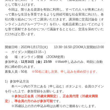
として取り上げます。
今回は、限りある資源を有効に利用し、すべての人々が将来にわた
って豊かな生活を享受できるような持続可能な社会実現に向けた、各
社の取り組みについてご講演いただきます。講演後に交流討論会（オ
ンライン上のグループワーク）を行い、化粧品産業においてどのよう
な形で貢献できるのかについて議論するとともに、交流を深めていた
だければと思います。
開催日時：2023年1月17日(火) 13:30~16:50 (ZOOM入室開始13:00
～ ガイダンス開始13:15～)
会 場：オンライン開催 （ZOOM使用）
参加申込：
12月16日（金）23:59
※Web申し込みのみ、時刻に自動
的に締め切られます。
募集人員：50名
※50名に達し次第、申し込みを締め切ります。
1）参加申込方法
本ページ内の下方にある［申し込む］ボタンより、会員ログイン
を行った上で、参加登録をお願いします。
※
参加は正会員（35歳未満限定）、正会員代理（35歳未満限
定）、準会員の方のみが参加可能
です。
※35歳以上の方の申込み時はお断りのご連絡をいたします。