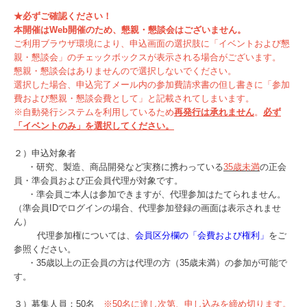
★必ずご確認ください！
本開催はWeb開催のため、懇親・懇談会はございません。
ご利用ブラウザ環境により、申込画面の選択肢に「イベントおよび懇
親・懇談会」のチェックボックスが表示される場合がございます。
懇親・懇談会はありませんので選択しないでください。
選択した場合、申込完了メール内の参加費請求書の但し書きに「参加
費および懇親・懇談会費として」と記載されてしまいます。
※自動発行システムを利用しているため
再発行は承れません
。
必ず
「イベントのみ」を選択してください。
２）申込対象者
・研究、製造、商品開発など実務に携わっている
35歳未満
の正会
員・準会員および正会員代理
が対象です。
・準会員ご本人は参加できますが、代理参加はたてられません。
（準会員IDでログインの場合、代理参加登録の画面は表示されませ
ん）
代理参加権については、
会員区分欄の「会費および権利」
をご
参照ください。
・35歳以上の正会員の方は代理の方（35歳未満）の参加が可能で
す。
３）募集人員：50名
※50名に達し次第、申し込みを締め切ります。