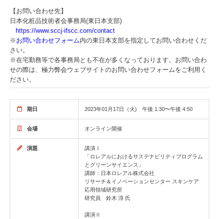
【お問い合わせ先】
日本化粧品技術者会事務局(東日本支部)
https://www.sccj-ifscc.com/contact
※
お問い合わせフォーム
内の東日本支部を指定してお問い合わせくだ
さい。
※在宅勤務等で各事務局とも不在が多くなっております。お問い合わ
せの際は、極力弊会ウェブサイトのお問い合わせフォームをご利用く
ださい。
期日
2023年01月17日（火) 午後 1:30〜午後 4:50
会場
オンライン開催
演題
講演Ⅰ
「ロレアルにおけるサステナビリティプログラム
とグリーンサイエンス」
講師：日本ロレアル株式会社
リサーチ＆イノベーションセンター スキンケア
応用領域研究所
研究員 鈴木 淳 氏
講演Ⅱ