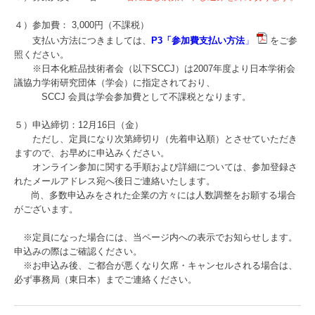
４）参加費： 3,000円（不課税）
支払い方法につきましては、
P3「参加費支払い方法
」
をご参
照ください。
※日本化粧品技術者会（以下SCCJ）は2007年度より日本学術会
議協力学術研究団体（学会）に指定されており、
SCCJ 会員は学会参加費として不課税となります。
５）申込締切：12月16日（金）
ただし、定員になり次第締切り（先着申込順）とさせていただき
ますので、お早めに申込みください。
オンライン参加に関する手順および詳細については、参加登録さ
れたメールアドレス宛へ後日ご連絡いたします。
尚、多数申込みをされた企業の方々には人数調整をお願する場合
がございます。
※定員になった場合には、当ページ内への表示でお知らせします。
申込みの際はご確認ください。
※お申込み後、ご都合が悪くなり欠席・キャンセルされる場合は、
必ず事務局（東日本）までご連絡ください。