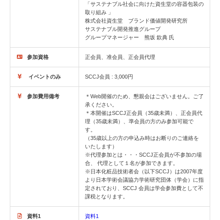
「サステナブル社会に向けた資生堂の容器包装の
取り組み 」
株式会社資生堂 ブランド価値開発研究所
サステナブル開発推進グループ
グループマネージャー 熊坂 欽典 氏
参加資格
正会員、准会員、正会員代理
イベントのみ
SCCJ会員 : 3,000円
参加費用備考
＊Web開催のため、懇親会はございません。ご了
承ください。
＊本開催はSCCJ正会員（35歳未満）、正会員代
理（35歳未満）、準会員の方のみ参加可能で
す。
（35歳以上の方の申込み時はお断りのご連絡を
いたします）
※代理参加とは・・・SCCJ正会員が不参加の場
合、 代理として１名が参加できます。
※日本化粧品技術者会（以下SCCJ）は2007年度
より日本学術会議協力学術研究団体（学会）に指
定されており、SCCJ 会員は学会参加費として不
課税となります。
資料1
資料1