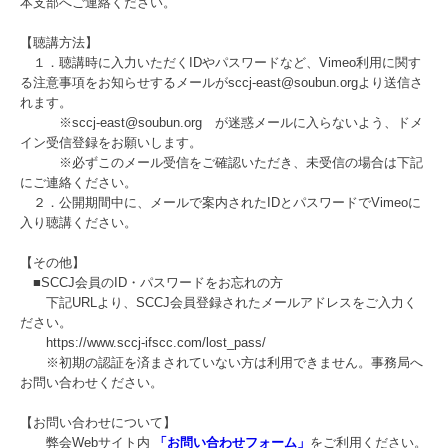
本支部へご連絡ください。
【聴講方法】
１．聴講時に入力いただくIDやパスワードなど、Vimeo利用に関す
る注意事項をお知らせするメールがsccj-east@soubun.orgより送信さ
れます。
※sccj-east@soubun.org が迷惑メールに入らないよう、ドメ
イン受信登録をお願いします。
※必ずこのメール受信をご確認いただき、未受信の場合は下記
にご連絡ください。
２．公開期間中に、メールで案内されたIDとパスワードでVimeoに
入り聴講ください。
【その他】
■SCCJ会員のID・パスワードをお忘れの方
下記URLより、SCCJ会員登録されたメールアドレスをご入力く
ださい。
https://www.sccj-ifscc.com/lost_pass/
※初期の認証を済まされていない方は利用できません。事務局へ
お問い合わせください。
【お問い合わせについて】
弊会Webサイト内
「お問い合わせフォーム」
をご利用ください。