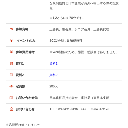
な規制動向と日本企業が海外へ輸出する際の留意
点
※1,2ともに約70分です。
参加資格
正会員、准会員、シニア会員、正会員代理
イベントのみ
SCCJ会員 : 参加費無料
参加費用備考
※Web開催のため、懇親・懇談会はありません。
資料1
資料1
資料2
資料2
定員数
200人
お問い合わせ先
日本化粧品技術者会 事務局（東日本支部）
お問い合わせ
TEL：03-6431-9196 FAX：03-6431-9126
申込期間は終了しました。