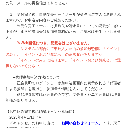
の為、メールの再発信はできません）
２．受付完了後、自動で受付完了メールが受講者ご本人に送信され
ますので、お申込み内容をご確認ください。
※受付完了メールには振込先や請求書についての記載がござい
ますが、本学術講演会は参加費無料のため、ご請求は発生いたしませ
ん。
※Web開催につき、懇親会はございません。
システムの都合にて申込入力画面の参加形態欄に「イベント
のみ」、「イベントおよび懇親会」の選択肢がありますが、
「イベントのみ」に限ります。「イベントおよび懇親会」は選
択しないでください。
■代理参加申込方法について
正会員IDでログインし、参加申込画面内に表示される「代理者
による参加」を選択し、参加者の情報を入力してください。
※代理参加権は正会員のみです。準会員・シニア会員は代理参
加権がありません。
【お申込み完了後の聴講キャンセル締切】
2023年4月17日（月）
※キャンセルのお申し出は、
「お問い合わせフォーム」
より、東日