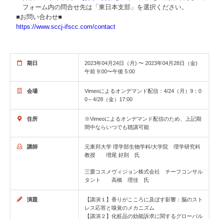
フォーム内の問合せ先は「東日本支部」を選択ください。
■お問い合わせ■
https://www.sccj-ifscc.com/contact
期日
2023年04月24日（月) 〜 2023年04月28日（金)
午前 9:00〜午後 5:00
会場
Vimeoによるオンデマンド配信：4/24（月）9：0
0～4/28（金）17:00
住所
※Vimeoによるオンデマンド配信のため、上記期
間中ならいつでも聴講可能
講師
元東邦大学 理学部生物学科/大学院 理学研究科
教授 増尾 好則 氏
三愛コスメヴィジョン株式会社 チーフコンサル
タント 高橋 理佳 氏
演題
【講演１】香りがこころに及ぼす影響：脳のスト
レス応答と嗅覚のメカニズム
【講演２】化粧品の効能訴求に関するグローバル