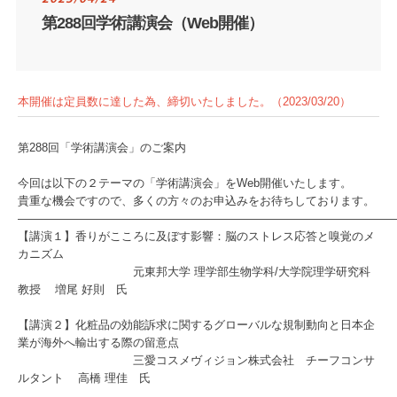
第288回学術講演会（Web開催）
本開催は定員数に達した為、締切いたしました。（2023/03/20）
第288回「学術講演会」のご案内
今回は以下の２テーマの「学術講演会」をWeb開催いたします。
貴重な機会ですので、多くの方々のお申込みをお待ちしております。
――――――――――――――――――――――――――――――――
【講演１】香りがこころに及ぼす影響：脳のストレス応答と嗅覚のメ
カニズム
元東邦大学 理学部生物学科/大学院理学研究科
教授 増尾 好則 氏
【講演２】化粧品の効能訴求に関するグローバルな規制動向と日本企
業が海外へ輸出する際の留意点
三愛コスメヴィジョン株式会社 チーフコンサ
ルタント 高橋 理佳 氏