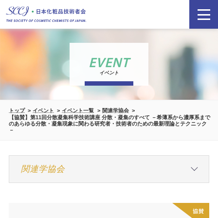
EVENT
イベント
トップ
イベント
イベント一覧
関連学協会
【協賛】第11回分散凝集科学技術講座 分散・凝集のすべて －希薄系から濃厚系まで
のあらゆる分散・凝集現象に関わる研究者・技術者のための最新理論とテクニック
－