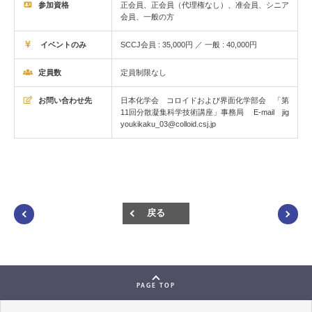
参加資格
正会員、正会員（代理権なし）、准会員、シニア
会員、一般の方
イベントのみ
SCCJ会員 : 35,000円 ／ 一般 : 40,000円
定員数
定員制限なし
お問い合わせ先
日本化学会 コロイドおよび界面化学部会 「第
11回分散凝集科学技術講座」事務局 E-mail jig
youkikaku_03@colloid.csj.jp
戻る
PAGE TOP