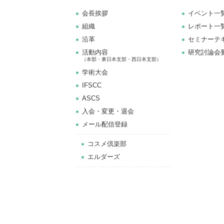
会長挨拶
イベント一
組織
レポート一
沿革
セミナーテ
活動内容
研究討論会
（本部・東日本支部・西日本支部）
学術大会
IFSCC
ASCS
⼊会・変更・退会
メール配信登録
コスメ倶楽部
エルダーズ