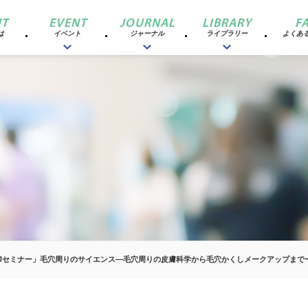
T
EVENT
JOURNAL
LIBRARY
F
は
イベント
ジャーナル
ライブラリー
よくあ
CCJセミナー」毛穴周りのサイエンス―毛穴周りの皮膚科学から毛穴かくしメークアップまで