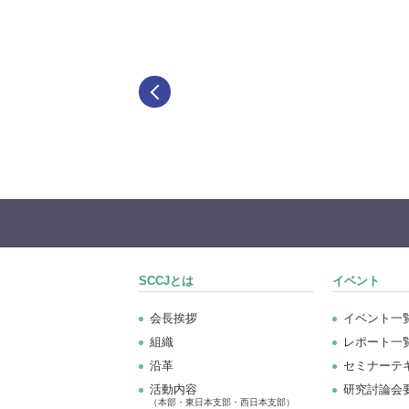
SCCJとは
イベント
会長挨拶
イベント一
組織
レポート一
沿革
セミナーテ
活動内容
研究討論会
（本部・東日本支部・西日本支部）