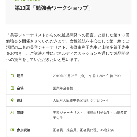
第13回「勉強会ワークショップ」
「美容ジャーナリストからの化粧品開発への提言」と題した第１３回
勉強会を開催させていただきます。女性雑誌を中心にして第一線でご
活躍の二名の美容ジャーナリスト、海野由利子先生と山崎多賀子先生
をお招きし、ご講演と共にパネルディスカッションを通して製品開発
への提言をしていただきたいと思います。
期日
2010年02月26日（金) 午前 1:30〜午後 7:00
会場
薬業年金会館
住所
大阪府大阪市中央区谷町６丁目５−４
講師
美容ジャーナリスト：海野由利子先生・山崎多賀
子先生
参加資格
正会員、准会員、正会員代理、35歳未満