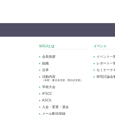
SCCJとは
イベント
会長挨拶
イベント一
組織
レポート一
沿革
セミナーテ
活動内容
研究討論会
（本部・東日本支部・西日本支部）
学術大会
IFSCC
ASCS
⼊会・変更・退会
メール配信登録