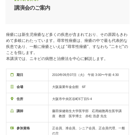
講演会のご案内
痤瘡には新生児痤瘡など多くの疾患が含まれており、その原因もきわ
めて多岐にわたっています。尋常性痤瘡は、痤瘡の中で最も代表的な
疾患であり、一般に痤瘡といえば "尋常性痤瘡"、すなわち "二キビ"の
ことを指します。
本講演では、ニキビの病態と治療法を中心に解説します。
期日
2010年09月07日（火) 午前 3:00〜午前 4:30
会場
大阪薬業年金会館 6F
住所
大阪市中央区谷町6丁目5-4
講師
藤田保健衛生大学医学部 応用細胞再生医学講
座 教授 医学博士 赤松 浩彦 先生
参加資格
正会員、准会員、シニア会員、正会員代理、一般
の方