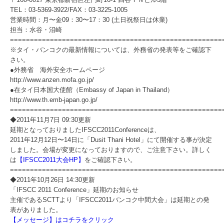
TEL：03-5369-3922/FAX：03-3225-1005
営業時間：月〜金09：30〜17：30 (土日祝祭日は休業)
担当：水谷・沼崎
=====================================================
※タイ・バンコクの最新情報については、外務省の発表等をご確認下
さい。
●外務省 海外安全ホームページ
http://www.anzen.mofa.go.jp/
●在タイ日本国大使館（Embassy of Japan in Thailand）
http://www.th.emb-japan.go.jp/
=====================================================
◆2011年11月7日 09:30更新
延期となっておりましたIFSCC2011Conferenceは、
2011年12月12日〜14日に「Dusit Thani Hotel」にて開催する事が決定
しました。会場が変更になっておりますので、ご注意下さい。詳しく
は
【IFSCC2011大会HP】
をご確認下さい。
=====================================================
◆2011年10月26日 14:30更新
「IFSCC 2011 Conference」延期のお知らせ
主催であるSCTTより「IFSCC2011バンコク中間大会」は延期との発
表がありました。
【メッセージ】はコチラをクリック