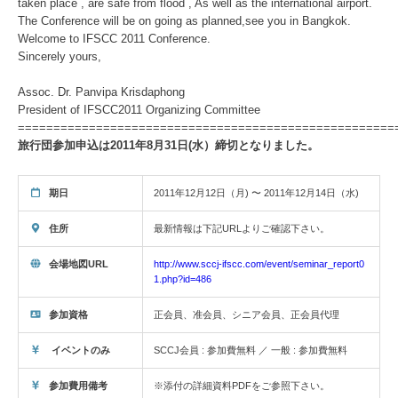
taken place , are safe from flood , As well as the international airport.
The Conference will be on going as planned,see you in Bangkok.
Welcome to IFSCC 2011 Conference.
Sincerely yours,
Assoc. Dr. Panvipa Krisdaphong
President of IFSCC2011 Organizing Committee
=====================================================
旅行団参加申込は2011年8月31日(水）締切となりました。
期日
2011年12月12日（月) 〜 2011年12月14日（水)
住所
最新情報は下記URLよりご確認下さい。
会場地図URL
http://www.sccj-ifscc.com/event/seminar_report0
1.php?id=486
参加資格
正会員、准会員、シニア会員、正会員代理
イベントのみ
SCCJ会員 : 参加費無料 ／ 一般 : 参加費無料
参加費用備考
※添付の詳細資料PDFをご参照下さい。