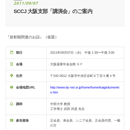
2011/09/07
SCCJ 大阪支部「講演会」のご案内
『放射能関連のお話』（仮題）
期日
2011年09月07日（水) 午後 1:30〜午後 3:00
会場
大阪薬業年金会館 ６Ｆ
住所
〒542-0012 大阪市中央区谷町６丁目５番４号
会場地図URL
http://www.dy-net.or.jp/home/home/kaigisitu/nenki
n.htm
講師
中部大学 教授
工学博士 武田 邦彦 先生
参加資格
正会員、准会員、シニア会員、正会員代理、一般
の方