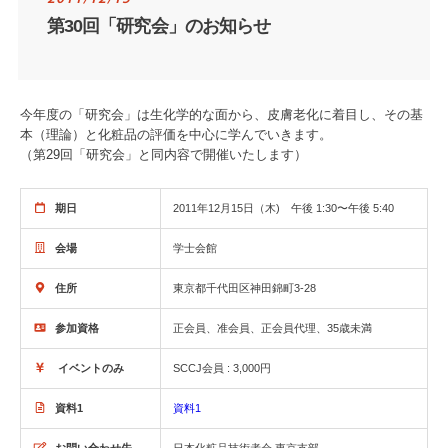
第30回「研究会」のお知らせ
今年度の「研究会」は生化学的な面から、皮膚老化に着目し、その基
本（理論）と化粧品の評価を中心に学んでいきます。
（第29回「研究会」と同内容で開催いたします）
期日
2011年12月15日（木) 午後 1:30〜午後 5:40
会場
学士会館
住所
東京都千代田区神田錦町3-28
参加資格
正会員、准会員、正会員代理、35歳未満
イベントのみ
SCCJ会員 : 3,000円
資料1
資料1
お問い合わせ先