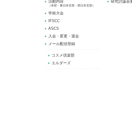
活動内容
研究討論会
（本部・東日本支部・西日本支部）
学術大会
IFSCC
ASCS
⼊会・変更・退会
メール配信登録
コスメ倶楽部
エルダーズ