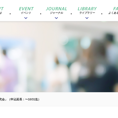
T
EVENT
JOURNAL
LIBRARY
F
は
イベント
ジャーナル
ライブラリー
よくあ
究会」（申込延長：〜10/31迄）