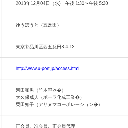
2013年12月04日（水) 午後 1:30〜午後 5:30
ゆうぽうと（五反田）
東京都品川区西五反田8-4-13
http://www.u-port.jp/access.html
河田和男（竹本容器�）
大久保威人（ポーラ化成工業�）
栗田知子（アサヌマコーポレーション�）
正会員、准会員、正会員代理