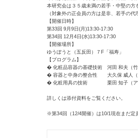
本研究会は３５歳未満の若手・中堅の方
（対象外の正会員の方は是非、若手の代
【開催日時】
第33回 9月9日(月)13:30-17:30
第34回 12月4日(水)13:30-17:30
【開催場所】
ゆうぽうと（五反田）７F「福寿」
【プログラム】
� 化粧品容器の基礎技術 河田 和夫（
� 容器と中身の整合性 大久保 威人
� 化粧用具の技術 栗田 知子（ア
詳しくは添付資料をご覧ください。
※第34回（12/4開催）は10/1現在