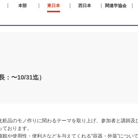
本部
東日本
西日本
関連学協会
：〜10/31迄）
化粧品のモノ作りに関わるテーマを取り上げ、参加者と講師及
っております。
値観や使用性・便利さなどを与えてくれる“容器・外装”につい