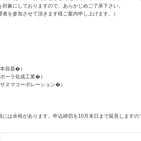
を対象にしておりますので、あらかじめご了承下さい。
理者を参加させて頂きます様ご案内申し上げます。）
竹本容器�）
（ポーラ化成工業�）
サヌマコーポレーション�）
まだ定員には余裕があります。申込締切を10月末日まで延長します