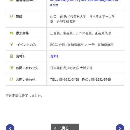
http://www.dy-net.or.jp/home/home/kaigisitu/nenki
n.htm
講師
山口 創 氏／桜美林大学 リベラルアーツ学
群 心理学研究科
参加資格
正会員、准会員、シニア会員、正会員代理
イベントのみ
SCCJ会員 : 参加費無料 ／ 一般 : 参加費無料
資料1
資料1
お問い合わせ先
日本化粧品技術者会 大阪支部
お問い合わせ
TEL：06-6231-3459 FAX：06-6231-5769
申込期間は終了しました。
戻る