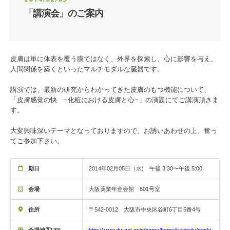
「講演会」のご案内
皮膚は単に体表を覆う膜ではなく、外界を探索し、心に影響を与え、
人間関係を築くといったマルチモダルな臓器です。
講演では、最新の研究からわかってきた皮膚のもつ機能について、
「皮膚感覚の快 −化粧における皮膚と心−」の演題にてご講演頂きま
す。
大変興味深いテーマとなっておりますので、お誘いあわせの上、奮っ
てご参加下さい。
期日
2014年02月05日（水) 午後 3:30〜午後 5:00
会場
大阪薬業年金会館 601号室
住所
〒542-0012 大阪市中央区谷町6丁目5番4号
会場地図URL