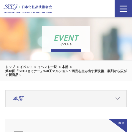
EVENT
イベント
トップ
イベント
イベント一覧
本部
第18回「SCCJセミナー」W/0工マルション〜商品を生み出す新技術、製剤から広が
る新商品～