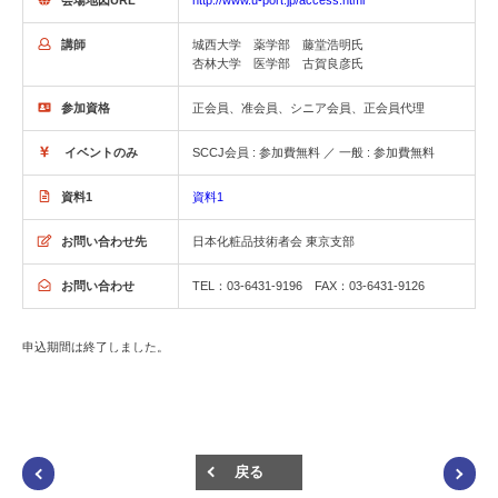
http://www.u-port.jp/access.html
講師
城西大学 薬学部 藤堂浩明氏
杏林大学 医学部 古賀良彦氏
参加資格
正会員、准会員、シニア会員、正会員代理
イベントのみ
SCCJ会員 : 参加費無料 ／ 一般 : 参加費無料
資料1
資料1
お問い合わせ先
日本化粧品技術者会 東京支部
お問い合わせ
TEL：03-6431-9196 FAX：03-6431-9126
申込期間は終了しました。
戻る