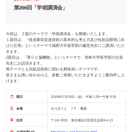
第266回「学術講演会」
今回は、２題のテーマで「学術講演会」を開催いたします。
１題目は、『経皮吸収促進技術の基本的な考え方及び化粧品開発に向
けた応用』というテーマで城西大学薬学部の藤堂先生にご講演いただ
きます。
2題目は、『香りと脳機能』というテーマで、杏林大学医学部の古賀
先生にお話頂きます。
両テーマとも化粧品技術に関わる興味深いテーマです。
皆さまお誘い合わせの上、多数ご来聴いただきますようご案内申し上
げます。
期日
2014年07月18日（金) 午後 1:30〜午後 4:30
会場
ゆうぽうと ７Ｆ 重陽
住所
〒141-0031 東京都品川区西五反田8-4-13
会場地図URL