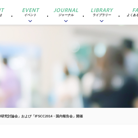
T
EVENT
JOURNAL
LIBRARY
F
は
イベント
ジャーナル
ライブラリー
よくあ
CJ研究討論会」および「IFSCC2014・国内報告会」開催