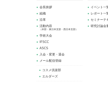
会長挨拶
イベント一
組織
レポート一
沿革
セミナーテ
活動内容
研究討論会
（本部・東日本支部・西日本支部）
学術大会
IFSCC
ASCS
⼊会・変更・退会
メール配信登録
コスメ倶楽部
エルダーズ