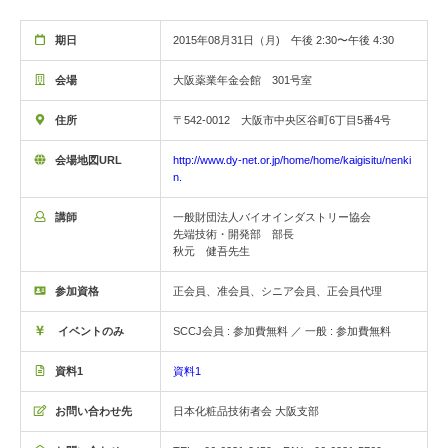
期日
2015年08月31日（月) 午後 2:30〜午後 4:30
会場
大阪薬業年金会館 301号室
住所
〒542-0012 大阪市中央区谷町6丁目5番4号
会場地図URL
http://www.dy-net.or.jp/home/home/kaigisitu/nenki
n.
講師
一般財団法人バイオインダストリー協会
先端技術・開発部 部長
秋元 健吾先生
参加資格
正会員、准会員、シニア会員、正会員代理
イベントのみ
SCCJ会員 : 参加費無料 ／ 一般 : 参加費無料
資料1
資料1
お問い合わせ先
日本化粧品技術者会 大阪支部