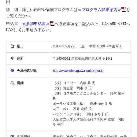
円
詳 細：詳しい内容や講演プログラムは
≪プログラム詳細案内≫
を
ご覧ください。
申込書：
≪参加申込書≫
へ必要事項をご記入の上、045-590-6093へ
FAXにてお申込み下さい。
期日
2017年09月22日（金) 午前 10:00〜午後 6:00
住所
〒140-0011 東京都品川区東大井 5-18-1
会場地図URL
http://www.shinagawa-culture.or.jp
講師
（株）コーセー 内藤 昇 氏
（株）資生堂 岡本 亨 氏
（株）コスモステクニカルセンター 鈴木 敏幸
氏
ポーラ化成工業（株） 坂﨑 ゆかり 氏
花王（株） 石井 宏明 氏
パナソニック（株） 川口 さち子 氏
大阪市立大学大学院生活科学研究科 教授 岡田
明 先生
参加資格
正会員、准会員、シニア会員、正会員代理、一般