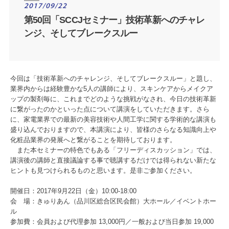
2017/09/22
第50回「SCCJセミナー」技術革新へのチャレ
ンジ、そしてブレークスルー
今回は「技術革新へのチャレンジ、そしてブレークスルー」と題し、
業界内からは経験豊かな5人の講師により、スキンケアからメイクア
ップの製剤毎に、これまでどのような挑戦がなされ、今日の技術革新
に繋がったのかといった点について講演をしていただきます。さら
に、家電業界での最新の美容技術や人間工学に関する学術的な講演も
盛り込んでおりますので、本講演により、皆様のさらなる知識向上や
化粧品業界の発展へと繋がることを期待しております。
また本セミナーの特色でもある「フリーディスカッション」では、
講演後の講師と直接議論する事で聴講するだけでは得られない新たな
ヒントも見つけられるものと思います。是非ご参加ください。
開催日：2017年9月22日（金）10:00-18:00
会 場：きゅりあん（品川区総合区民会館）大ホール／イベントホー
ル
参加費：会員および代理参加 13,000円／一般および当日参加 19,000