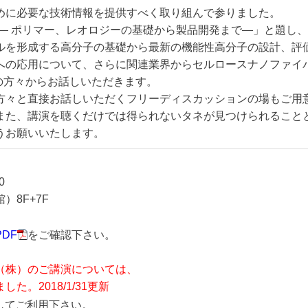
めに必要な技術情報を提供すべく取り組んで参りました。
 — ポリマー、レオロジーの基礎から製品開発まで—」と題し
ルを形成する高分子の基礎から最新の機能性高分子の設計、評
への応用について、さらに関連業界からセルロースナノファイ
の方々からお話しいただきます。
方々と直接お話しいただくフリーディスカッションの場もご用
また、講演を聴くだけでは得られないタネが見つけられること
うお願いいたします。
0
8F+7F
DF
をご確認下さい。
（株）のご講演については、
。2018/1/31更新
してご利用下さい。