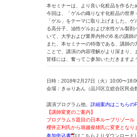
本セミナーは、より良い化粧品を作るた
今回は、「ゲルの織りなす化粧品の世界
「ゲル」をテーマに取り上げました。ゲ
る高分子、油性ゲルおよび水性ゲル製剤
いて、大学および業界内外の6 名の講師
また、本セミナーの特徴である、講師の
ことで、講演の内容理解がより深まり、
皆様には、奮ってご参加いただきますよ
日時：2018年2月27日（火）10:00〜18:0
会場：きゅりあん（品川区立総合区民会館）
講演プログラム他、
詳細案内はこちらのP
【講師変更のご案内】
プログラム５題目の日本ルーブリゾール
櫻井正利氏から堀越俊雄氏に変更となりました
参加申込書
はこちらよりダウンロード