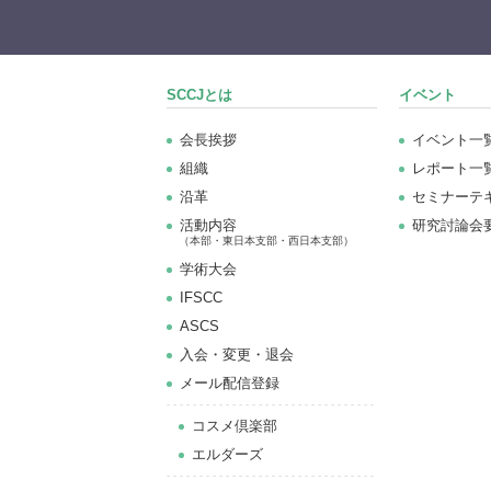
SCCJとは
イベント
会長挨拶
イベント一
組織
レポート一
沿革
セミナーテ
活動内容
研究討論会
（本部・東日本支部・西日本支部）
学術大会
IFSCC
ASCS
⼊会・変更・退会
メール配信登録
コスメ倶楽部
エルダーズ