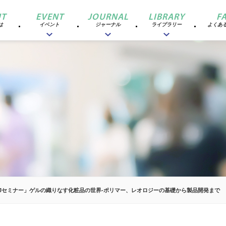
T
EVENT
JOURNAL
LIBRARY
F
は
イベント
ジャーナル
ライブラリー
よくあ
CCJセミナー」ゲルの織りなす化粧品の世界‐ポリマー、レオロジーの基礎から製品開発まで