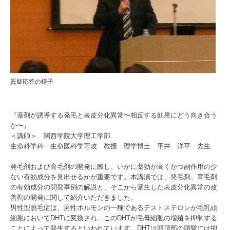
質疑応答の様子
『薬剤が誘導する発毛と表皮分化異常〜相反する効果にどう向き合う
か〜』
＜講師＞ 関西学院大学理工学部
生命科学科 生命医科学専攻 教授 理学博士 平井 洋平 先生
発毛剤および育毛剤の開発に際し、いかに薬効が高くかつ副作用の少
ない有効成分を見出せるかが重要です。本講演では、発毛剤、育毛剤
の有効成分の開発事例の解説と、そこから派生した表皮分化異常の改
善剤の開発に関して紹介いただきました。
男性型脱毛症は、男性ホルモンの一種であるテストステロンが毛乳頭
細胞においてDHTに変換され、このDHTが毛母細胞の増殖を抑制する
ことによって発生するといわれています。DHTは頭頂部の頭髪には抑