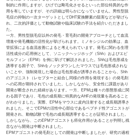
制的に作用しますが、ひげでは剛毛化させるといった部位特異的な作
用を有していますが、その詳細は明らかになっていません。男性型脱
毛症の抑制の一次ターゲットとしてDHT変換酵素の阻害などが挙げら
れ、二次的評価として動物試験や臨床試験の手法を紹介いただきまし
た。
一方、男性型脱毛症以外の発毛・育毛剤の開発アプローチとして血流
増進や発毛機能の活性化が挙げられます。ミノキシジルの効果は、血
管拡張による血流改善によると考えられています。発毛に関わる生理
活性成分の応用例として、ソニックヘッジホッグ（Shh）およびエピ
モルフィン（EPM）を例に挙げて解説されました。Shhは毛包形成を
誘導する因子で、Shhをノックダウンしたマウスでは毛包形成されな
いことや、強制発現した場合は毛包形成が誘導されることから、Shh
のアゴニスト（レセプターと結合し同様の作用を発現する）の発毛剤
への応用が期待されていました。しかしながら、安全性に課題があり
開発が断念された経緯があります。一方、EPMは種々の形態形成に関
わる因子であり、毛包の成長期に特異的なAHFの発現量を高めること
がわかりました。実際、EPMをマウスに皮内注射すると成長期誘導さ
れました。そこでEPMの活性中心部位であるペプチド性アゴニストが
開発され、動物試験で毛包の成長期誘導することが証明されました。
しかしながら、このEPMアゴニストも癌化作用があることが判明し残
念ながら開発は中断されました。
EPMアゴニストの発毛剤としての開発は中断しましたが、研究の過程