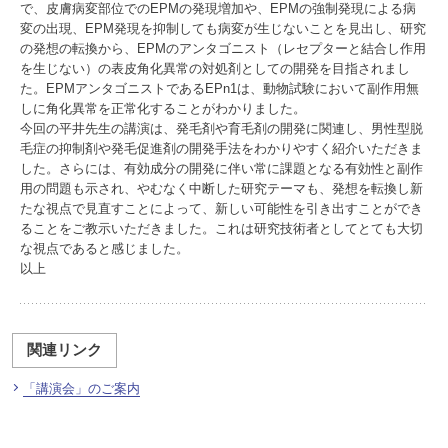
で、皮膚病変部位でのEPMの発現増加や、EPMの強制発現による病
変の出現、EPM発現を抑制しても病変が生じないことを見出し、研究
の発想の転換から、EPMのアンタゴニスト（レセプターと結合し作用
を生じない）の表皮角化異常の対処剤としての開発を目指されまし
た。EPMアンタゴニストであるEPn1は、動物試験において副作用無
しに角化異常を正常化することがわかりました。
今回の平井先生の講演は、発毛剤や育毛剤の開発に関連し、男性型脱
毛症の抑制剤や発毛促進剤の開発手法をわかりやすく紹介いただきま
した。さらには、有効成分の開発に伴い常に課題となる有効性と副作
用の問題も示され、やむなく中断した研究テーマも、発想を転換し新
たな視点で見直すことによって、新しい可能性を引き出すことができ
ることをご教示いただきました。これは研究技術者としてとても大切
な視点であると感じました。
以上
関連リンク
「講演会」のご案内