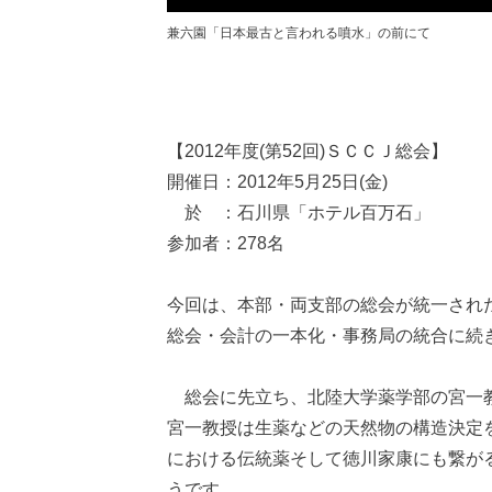
兼六園「日本最古と言われる噴水」の前にて
【2012年度(第52回)ＳＣＣＪ総会】
開催日：2012年5月25日(金)
於 ：石川県「ホテル百万石」
参加者：278名
今回は、本部・両支部の総会が統一され
総会・会計の一本化・事務局の統合に続
総会に先立ち、北陸大学薬学部の宮一教
宮一教授は生薬などの天然物の構造決定
における伝統薬そして徳川家康にも繋が
うです。