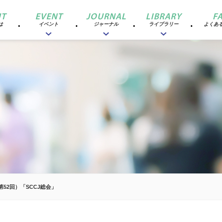
T
EVENT
JOURNAL
LIBRARY
F
は
イベント
ジャーナル
ライブラリー
よくあ
第52回）「SCCJ総会」