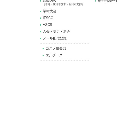
活動内容
研究討論会
（本部・東日本支部・西日本支部）
学術大会
IFSCC
ASCS
⼊会・変更・退会
メール配信登録
コスメ倶楽部
エルダーズ