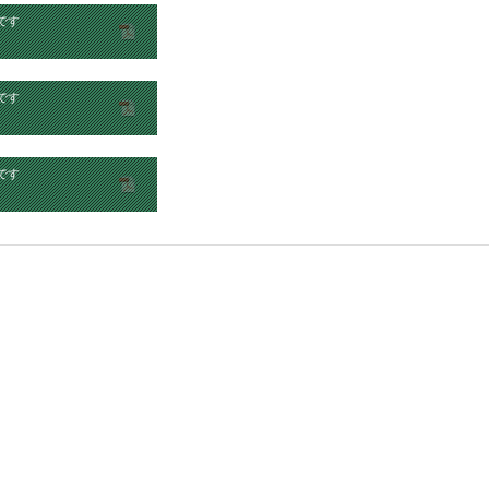
です
です
です