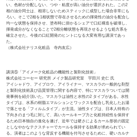
い、色材が分配しない、つや・粘度が高い油分が選択された。この2
相の油分同士は、相溶しないためスティックに成型した場合非常にも
ろい。そこで2相を1相状態で存在させるための揮発性の油分を配合し
均一な状態を保持させ、塗布時に掛かるシェアで口紅構造を破壊し、
揮発成分がなくなることで2相分離状態を再現させるような処方系を
確立させた。今後の口紅開発のヒントになる大変有用な講演であっ
た。
（株式会社ナリス化粧品 寺内友広）
講演⑤「アイメーク化粧品の機能性と製剤化技術」
株式会社コーセー 研究所 メイク製品研究室 宇田川 史仁 氏
アイシャドウ、アイブロウ、アイライナー、マスカラの一般的な剤型
と製剤化技術及び品質管理に関する内容で、特にマスカラついては開
発事例を紹介頂いた。マスカラは油性と水性の2 タイプがある。水性
タイプは、水系の樹脂エマルションとワックスを配合し乳化したお湯
で落とせる「フィルムタイプ」が主流。油性タイプは、日本人特有の
下向きのまつ毛に対して、高いカールキープ力と化粧持続性を保持す
るため日本独自の進化を遂げ、近年では硬さによるカール形状の固定
としなやかなテクスチャーでカールを保持する効果が求められてい
る。演者はこのような背反する機能を付与させるために、硬いカルナ