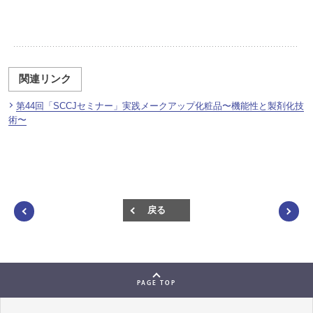
関連リンク
第44回「SCCJセミナー」実践メークアップ化粧品〜機能性と製剤化技
術〜
戻る
PAGE TOP