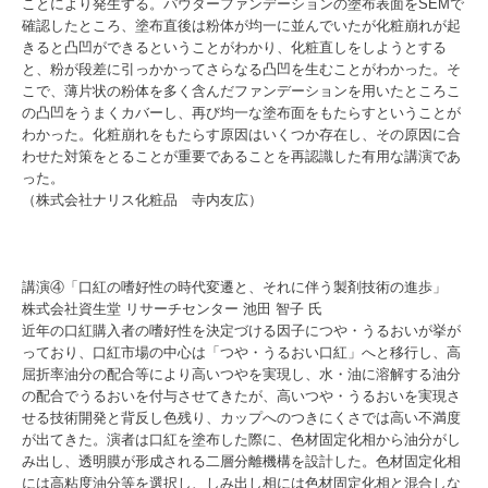
ことにより発生する。パウダーファンデーションの塗布表面をSEMで
確認したところ、塗布直後は粉体が均一に並んでいたが化粧崩れが起
きると凸凹ができるということがわかり、化粧直しをしようとする
と、粉が段差に引っかかってさらなる凸凹を生むことがわかった。そ
こで、薄片状の粉体を多く含んだファンデーションを用いたところこ
の凸凹をうまくカバーし、再び均一な塗布面をもたらすということが
わかった。化粧崩れをもたらす原因はいくつか存在し、その原因に合
わせた対策をとることが重要であることを再認識した有用な講演であ
った。
（株式会社ナリス化粧品 寺内友広）
講演④「口紅の嗜好性の時代変遷と、それに伴う製剤技術の進歩」
株式会社資生堂 リサーチセンター 池田 智子 氏
近年の口紅購入者の嗜好性を決定づける因子につや・うるおいが挙が
っており、口紅市場の中心は「つや・うるおい口紅」へと移行し、高
屈折率油分の配合等により高いつやを実現し、水・油に溶解する油分
の配合でうるおいを付与させてきたが、高いつや・うるおいを実現さ
せる技術開発と背反し色残り、カップへのつきにくさでは高い不満度
が出てきた。演者は口紅を塗布した際に、色材固定化相から油分がし
み出し、透明膜が形成される二層分離機構を設計した。色材固定化相
には高粘度油分等を選択し、しみ出し相には色材固定化相と混合しな