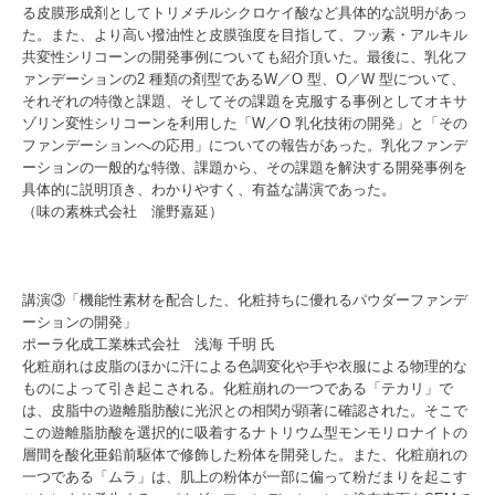
る皮膜形成剤としてトリメチルシクロケイ酸など具体的な説明があっ
た。また、より高い撥油性と皮膜強度を目指して、フッ素・アルキル
共変性シリコーンの開発事例についても紹介頂いた。最後に、乳化フ
ァンデーションの2 種類の剤型であるW／O 型、O／W 型について、
それぞれの特徴と課題、そしてその課題を克服する事例としてオキサ
ゾリン変性シリコーンを利用した「W／O 乳化技術の開発」と「その
ファンデーションへの応用」についての報告があった。乳化ファンデ
ーションの一般的な特徴、課題から、その課題を解決する開発事例を
具体的に説明頂き、わかりやすく、有益な講演であった。
（味の素株式会社 瀧野嘉延）
講演③「機能性素材を配合した、化粧持ちに優れるパウダーファンデ
ーションの開発」
ポーラ化成工業株式会社 浅海 千明 氏
化粧崩れは皮脂のほかに汗による色調変化や手や衣服による物理的な
ものによって引き起こされる。化粧崩れの一つである「テカリ」で
は、皮脂中の遊離脂肪酸に光沢との相関が顕著に確認された。そこで
この遊離脂肪酸を選択的に吸着するナトリウム型モンモリロナイトの
層間を酸化亜鉛前駆体で修飾した粉体を開発した。また、化粧崩れの
一つである「ムラ」は、肌上の粉体が一部に偏って粉だまりを起こす