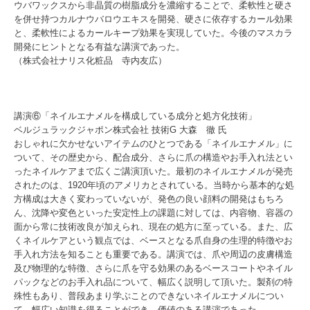
ウバワックスから非晶質の樹脂成分を濃縮することで、柔軟性と硬さ
を併せ持つカルナウバロウエキスを開発、硬さに依存するカール効果
と、柔軟性によるカールキープ効果を実現していた。今後のマスカラ
開発にヒントとなる有益な講演であった。
（株式会社ナリス化粧品 寺内友広）
講演⑥「ネイルエナメルを構成している成分と処方化技術」
ベルジュラックジャポン株式会社 技術G 大森 徹 氏
おしゃれに欠かせないアイテムのひとつである「ネイルエナメル」に
ついて、その歴史から、配合成分、さらに爪の構造やお手入れ法とい
ったネイルケアまで広くご講演頂いた。最初のネイルエナメルが発売
されたのは、1920年頃のアメリカとされている。当時から基本的な処
方構成は大きく変わっていないが、発色の良い顔料の開発はもちろ
ん、沈降や変色といった安定性上の課題に対しては、内容物、容器の
面から常に技術改良が加えられ、現在の処方に至っている。また、広
くネイルケアという観点では、ベースとなる爪自身の生理的特徴やお
手入れ方法を知ることも重要である。講演では、爪や周辺の皮膚構造
及び物理的な特徴、さらに爪を守る効果のあるベースコートやネイル
パックなどのお手入れ品について、幅広く説明して頂いた。製剤の特
殊性もあり、普段あまり学ぶことのできないネイルエナメルについ
て、幅広い知識を得ることができ、価値のある講演であった。