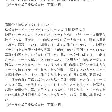
（ポーラ化成工業株式会社 工藤 大樹）
講演⑦「特殊メイクのおもしろさ」
株式会社メイクアップディメンションズ 江川 悦子 先生
映画やドラマをよりリアルに感じさせるために、特殊メークは重要な
技術である。演者は、この特殊メークの第一人者として、現在も世界
を舞台に活躍している。講演では、多くの作品の中から、主に映画や
ドラマの中で女優・俳優を見事に「老けさせた」実例をメーク前後の
写真や動画とともに紹介して頂いた。世の中の女性の多くは、「老け
させる」メークを望むことはほとんどないと思うが、特殊メークでは
通常のメークと逆のこと、つまりあえて顔の陰影を際立たせるような
メークを施すほか、特に首のしわを強調して増やすというテクニック
は興味深かった。また、作品を作る上で光の効果も重要な要素であ
り、演者自身も工房で設計した作品を戸外で撮影したとき、イメージ
と大きく異なった見え方になってしまったことがあるなど、苦労話も
お聞かせ頂いた。異なる目的ではあるが、「顔を作る」という点でわ
れわれ化粧品技術者も多くのことを学べた、非常に貴重な講演であっ
た。
（ポーラ化成工業株式会社 工藤 大樹）