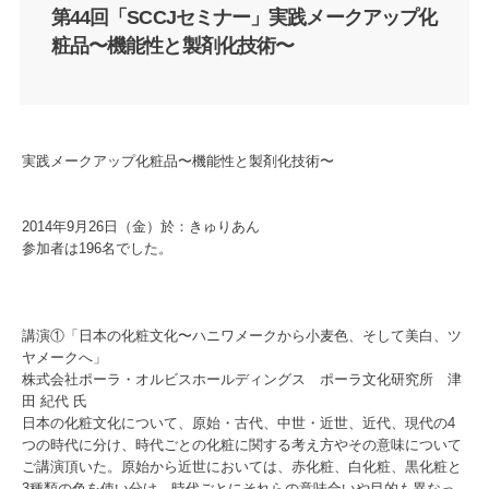
第44回「SCCJセミナー」実践メークアップ化
粧品〜機能性と製剤化技術〜
実践メークアップ化粧品〜機能性と製剤化技術〜
2014年9月26日（金）於：きゅりあん
参加者は196名でした。
講演①「日本の化粧文化〜ハニワメークから小麦色、そして美白、ツ
ヤメークへ」
株式会社ポーラ・オルビスホールディングス ポーラ文化研究所 津
田 紀代 氏
日本の化粧文化について、原始・古代、中世・近世、近代、現代の4
つの時代に分け、時代ごとの化粧に関する考え方やその意味について
ご講演頂いた。原始から近世においては、赤化粧、白化粧、黒化粧と
3種類の色を使い分け、時代ごとにそれらの意味合いや目的も異なっ