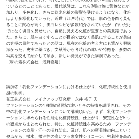
ているとのことであった。近代以降は、これら3種の色に黄色などが
加わり、多色化し、さらに欧米化粧の影響を受けるようになり、化粧
はより多様化していった。近世（江戸時代）では、肌の色を白く見せ
ることに関心が高く、美白レシピが多数紹介されていたが、白いだけ
ではなく境目を見せない、自然に見える化粧が重要との美意識であっ
た。さらに、肌を白くすることが目的ではなく美肌にすることが美白
の究極の目的であったとの話は、現在の化粧の考え方にも繋がり興味
深かった。史実に基づき、文献等から各時代の違いや特徴を、多数の
写真を交えて紹介して頂き、新しい発見ができた講演であった。
（味の素株式会社 瀧野嘉延）
講演②「乳化ファンデーションにおける仕上がり、化粧持続性と使用
感の制御」
花王株式会社 メイクアップ研究所 永井 裕子 氏
ファンデーションの4 種類の剤型の違いとその特徴を説明され、その
中の乳化ファンデーションについて講演頂いた。まず、乳化ファンデ
ーションに求められる性能を化粧持続性、仕上がり、安定性など5 つ
の観点からまとめられた。特に、化粧持続性を高めるため、ファンデ
ーションの皮脂・汗への濡れ防止、及び、肌への密着性の向上という
視点から、撥水、撥油性の高いフッ素変性シリコーン、密着性を高め