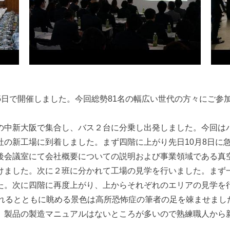
〜15日で開催しました。今回総勢81名の幅広い世代の方々にご参
の中新大阪で集合し、バス２台に分乗し出発しました。今回はバ
社の新工場に到着しました。まず四階に上がり先日10月8日に
後会議室にて会社概要についての説明および事業領域である真
けました。次に２班に分かれて工場の見学を行いました。まず
た。次に四階に再度上がり、上からそれぞれのエリアの見学を
されるとともに眺める景色は高所恐怖症の筆者の足を竦ませまし
。製品の製造マニュアルはないところが多いので熟練職人から