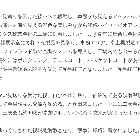
い見送りを受けた後バスで移動し、車窓から見えるアベノハル
ら瀬戸内海の見える景色を楽しみながら淡路ハイウェイオアシ
ミクス株式会社の工場に到着しました。まず食堂に集合し会社
機器展示室にて様々な製品を見学し、事務エリア、卓上機製造
。フィンランド製の空調システムを導入し、工場内でも出来る
場外にはボルダリング、テニスコート、バスケットコートがあ
史や事業領域の説明を受けて見学終了となりました。見学終了
た。
かい見送りを受けた後、再び本州に戻り、宿泊先である須磨温
にて会員相互の交流を深めることが出来ました。中には二次会
は三次会も約40名が参加され、いつになく交流が深まったよう
ゆっくりされた後現地解散となり、無事に帰路に着かれました