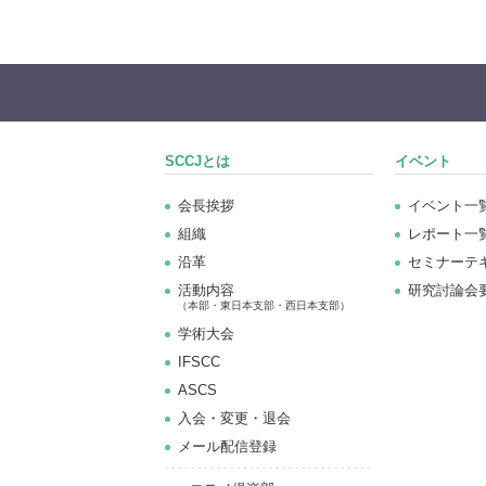
SCCJとは
イベント
会長挨拶
イベント一
組織
レポート一
沿革
セミナーテ
活動内容
研究討論会
（本部・東日本支部・西日本支部）
学術大会
IFSCC
ASCS
⼊会・変更・退会
メール配信登録