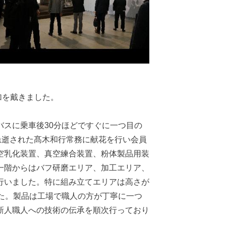
加を戴きました。
スに乗車後30分ほどですぐに一つ目の
急逝された髙木和行常務に献花を行い会員
空乳化装置、真空練合装置、粉体製品用装
一階からはバフ研磨エリア、加工エリア、
行いました。特に組み立てエリアは高さが
た。製品は工場で職人の方が丁寧に一つ
新人職人への技術の伝承を順次行っており