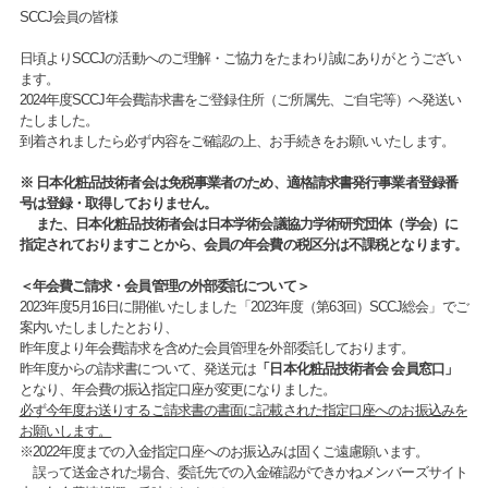
SCCJ会員の皆様
日頃よりSCCJの活動へのご理解・ご協力をたまわり誠にありがとうござい
ます。
2024年度SCCJ年会費請求書をご登録住所（ご所属先、ご自宅等）へ発送い
たしました。
到着されましたら必ず内容をご確認の上、お手続きをお願いいたします。
※ 日本化粧品技術者会は免税事業者のため、適格請求書発行事業者登録番
号は登録・取得しておりません。
また、日本化粧品技術者会は日本学術会議協力学術研究団体（学会）に
指定されておりますことから、会員の年会費の税区分は不課税となります。
＜年会費ご請求・会員管理の外部委託について＞
2023年度5月16日に開催いたしました「2023年度（第63回）SCCJ総会」でご
案内いたしましたとおり、
昨年度より年会費請求を含めた会員管理を外部委託しております。
昨年度からの請求書について、発送元は
「日本化粧品技術者会 会員窓口」
となり、年会費の振込指定口座が変更になりました。
必ず今年度お送りするご請求書の書面に記載された指定口座へのお振込みを
お願いします。
※2022年度までの入金指定口座へのお振込みは固くご遠慮願います。
誤って送金された場合、委託先での入金確認ができかねメンバーズサイト