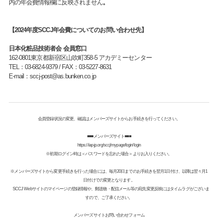
内の年会費情報欄に反映されません
。
【2024年度SCCJ年会費についてのお問い合わせ先】
日本化粧品技術者会 会員窓口
162-0801東京都新宿区山吹町358-5 アカデミーセンター
TEL：03-6824-9379 / FAX：03-5227-8631
E-mail：sccj-post@as.bunken.co.jp
会員登録状況の変更、確認はメンバーズサイトからお手続きを行ってください。
■■■メンバーズサイト■■■
https://iap-jp.org/sccj/mypage/login/login
※初期ログイン時は＜パスワードを忘れた場合＞よりお入りください。
※メンバーズサイトから変更手続きを行った場合には、毎月20日までのお手続きを翌月1日付け、以降は翌々月1
日付けでの変更となります。
SCCJ Webサイトのマイページの登録情報や、郵送物・配信メール等の宛先変更反映にはタイムラグがございま
すので、ご了承ください。
メンバーズサイトお問い合わせフォーム