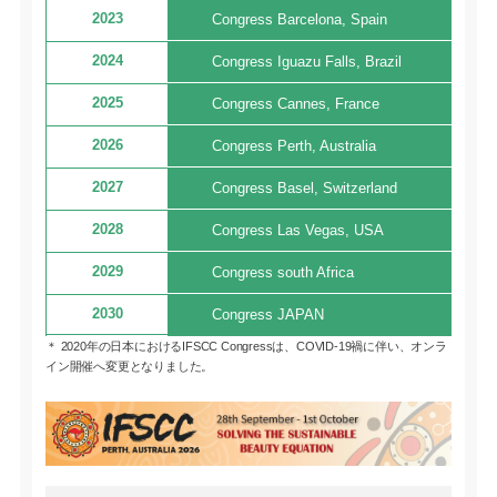
2023
Congress Barcelona, Spain
2024
Congress Iguazu Falls, Brazil
2025
Congress Cannes, France
2026
Congress Perth, Australia
2027
Congress Basel, Switzerland
2028
Congress Las Vegas, USA
2029
Congress south Africa
2030
Congress JAPAN
＊ 2020年の日本におけるIFSCC Congressは、COVID-19禍に伴い、オンラ
イン開催へ変更となりました。