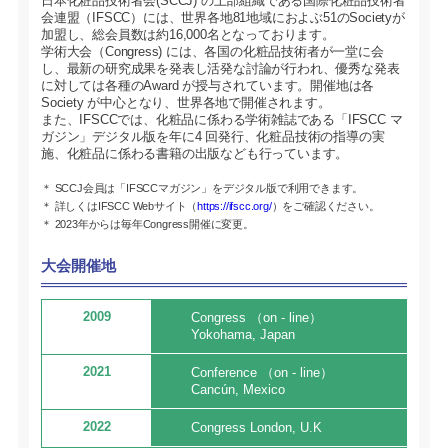
日本化粧品技術者会(SCCJ) の上部組織である国際化粧品技術者
会連盟（IFSCC）には、世界各地81地域におよぶ51のSocietyが
加盟し、総会員数は約16,000名となっております。
学術大会（Congress) には、各国の化粧品技術者が一堂に会
し、最新の研究成果を発表し活発な討論が行われ、優秀な発表
に対しては各種のAward が授与されています。開催地は各
Society が中心となり、世界各地で開催されます。
また、IFSCCでは、化粧品に係わる学術雑誌である「IFSCC マ
ガジン」デジタル版を年に4 回発行、化粧品技術の指導の実
施、化粧品に係わる書籍の出版なども行っています。
＊ SCCJ会員は「IFSCCマガジン」をデジタル版で利用できます。
＊ 詳しくはIFSCC Webサイト（
https://ifscc.org/
）をご確認ください。
＊ 2023年からは毎年Congress開催に変更。
大会開催地
2009
Congress （on - line）
Yokohama, Japan
2021
Conference （on - line）
Cancún, Mexico
2022
Congress London, U.K