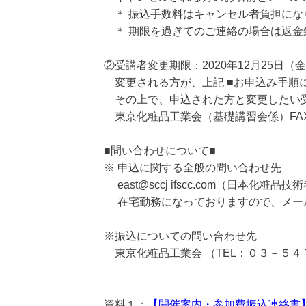
＊ 振込手数料はキャンセル者負担にな
＊ 期限を過ぎてのご連絡の場合は返金
②受講者変更期限：2020年12月25日（金）
変更される方が、上記 ■お申込み手順
その上で、申込された方と変更したい受
東京化粧品工業会（基礎講習会係）FA
■問い合わせについて■
※ 申込に関する全般の問い合わせ先
east@sccj ifscc.com（日本化粧
在宅勤務になっておりますので、メー
※振込についての問い合わせ先
東京化粧品工業会 （TEL：０３－５４
資料１：
【開催案内・参加費振込連絡書