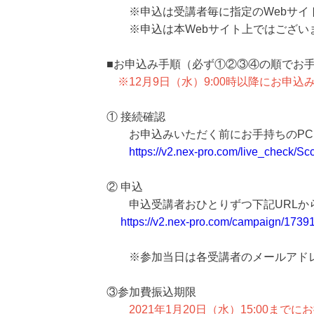
※申込は受講者毎に指定のWebサイ
※申込は本Webサイト上ではござい
■お申込み手順（必ず①②③④の順でお
※12月9日（水）9:00時以降にお申込
① 接続確認
お申込みいただく前にお手持ちのPC、
https://v2.nex-pro.com/live_check/Sc
② 申込
申込受講者おひとりずつ下記URLから
https://v2.nex-pro.com/campaign/1739
※参加当日は各受講者のメールアドレス
③参加費振込期限
2021年1月20日（水）15:00まで