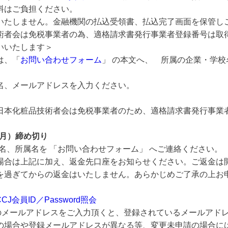
担ください。
金融機関の払込受領書、払込完了画面を保管しご利
業者の為、適格請求書発行事業者登録番号は取得し
いいたします＞
は、「
お問い合わせフォーム
」 の本文へ、 所属の企業・学
名、メールアドレスを入力ください。
日本化粧品技術者会は免税事業者のため、適格請求書発行事業
（月）締め切り
 「お問い合わせフォーム」 へご連絡ください。
え、返金先口座をお知らせください。ご返金は開催
返金はいたしません。あらかじめご了承の上お申し
CCJ会員ID／Password照会
スをご入力頂くと、登録されているメールアドレス
ールアドレスが異なる等、変更未申請の場合には照