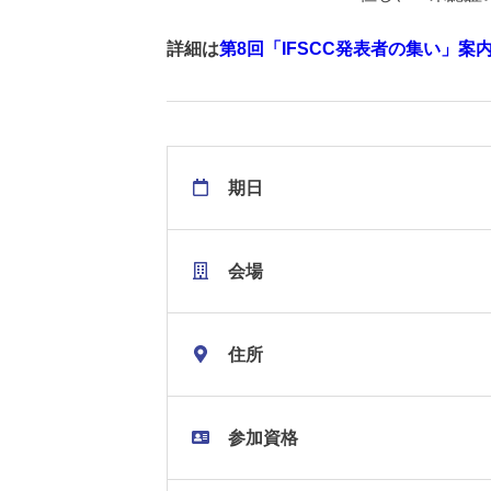
詳細は
第8回「IFSCC発表者の集い」案
期日
会場
住所
参加資格