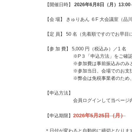
【開催日時】
2026年6月8日（月）13:00
【会 場】 きゅりあん ６F 大会議室（
【定 員】 50 名（先着順ですのでお早
【参 加 費】 5,000 円（税込み）／1 名
※P３「申込方法」をご確認の上、
※参加費は事前振込みのみとなり
※参加当日、会場でのお支払いに
※弊会は免税事業者のため、適格請
【申込方法】
会員ログインして当ページ内の「申
2026年
5月25日（月）
延
【申込期限】
＊日付が変わると自動的に締切となりま