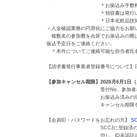
＊お振込み手数料はご負
＊領収書は発行いたしません。
＊日本化粧品技術者会は免税事
＜入金確認業務の円滑化にご協力をお願
複数名の参加費を合算でお振込みの際
振込予定日をご連絡ください。
＊本件についてご連絡可能な担当者氏
【請求書発行事業者登録番号について】
【参加キャンセル期限】2026月6月1日
受付No、参加者名、所属名を
お振込み済みの場合は上記に加
キャンセル期限を過ぎてからの
【会員ID・パスワードをお忘れの方】
S
SCCJに登録済のメールアドレ
但し、ID未認証の場合や登録メ