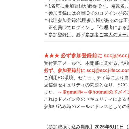
＊1名毎に参加登録が必要です。複数名
＊参加登録には会員IDでのログインが
＊代理参加登録:代理参加権があるのは
正会員IDでログインし「代理者による
＊参加登録は、必ず
参加者ご本人のメー
★★★ 必ず参加登録前に sccj@scc
受付完了メール他、本開催に関するご連絡は発信
必ず、参加登録前に sccj@sccj-ifsc
ご利用PC環境、セキュリティ等により
受信側セキュリティの問題となり、SC
また、
～＠gmailや～＠hotmail
これはドメイン側のセキュリティによる
参加申込み時のメールアドレスとしての
【参加費振り込み期限】
2026年6月1日（