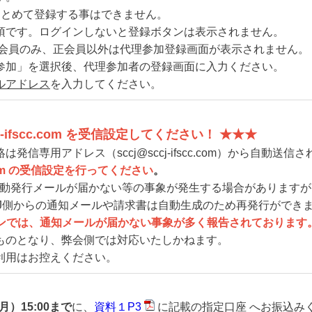
まとめて登録する事はできません。
必須です。ログインしないと登録ボタンは表示されません。
正会員のみ、正会員以外は代理参加登録画面が表示されません。
参加」を選択後、代理参加者の登録画面に入力ください。
ルアドレス
を入力してください。
j-ifscc.com を受信設定してください！ ★★★
専用アドレス（sccj@sccj-ifscc.com）から自動送信
c.com の受信設定を行ってください
。
自動発行メールが届かない等の事象が発生する場合がありますが
CJ側からの通知メールや請求書は自動生成のため再発行ができ
のドメインでは、通知メールが届かない事象が多く報告されております
ものとなり、弊会側では対応いたしかねます。
利用はお控えください。
月）15:00まで
に、
資料１P3
に記載の指定口座 へお振込み