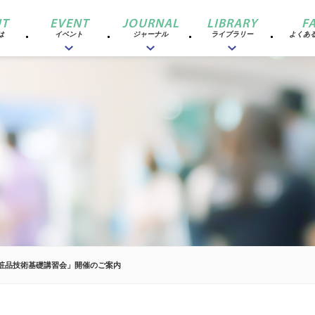
T
EVENT
JOURNAL
LIBRARY
F
は
イベント
ジャーナル
ライブラリー
よくあ
化粧品技術基礎講習会」開催のご案内