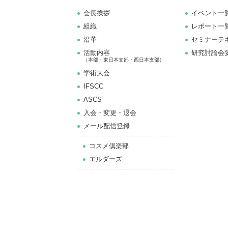
会長挨拶
イベント一
組織
レポート一
沿革
セミナーテ
活動内容
研究討論会
（本部・東日本支部・西日本支部）
学術大会
IFSCC
ASCS
⼊会・変更・退会
メール配信登録
コスメ倶楽部
エルダーズ