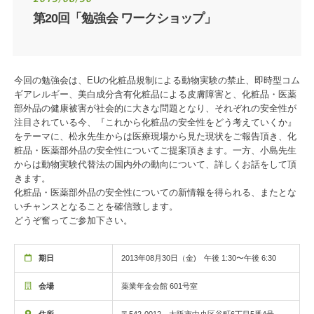
第20回「勉強会 ワークショップ」
今回の勉強会は、EUの化粧品規制による動物実験の禁止、即時型コム
ギアレルギー、美白成分含有化粧品による皮膚障害と、化粧品・医薬
部外品の健康被害が社会的に大きな問題となり、それぞれの安全性が
注目されている今、『これから化粧品の安全性をどう考えていくか』
をテーマに、松永先生からは医療現場から見た現状をご報告頂き、化
粧品・医薬部外品の安全性についてご提案頂きます。一方、小島先生
からは動物実験代替法の国内外の動向について、詳しくお話をして頂
きます。
化粧品・医薬部外品の安全性についての新情報を得られる、またとな
いチャンスとなることを確信致します。
どうぞ奮ってご参加下さい。
期日
2013年08月30日（金) 午後 1:30〜午後 6:30
会場
薬業年金会館 601号室
住所