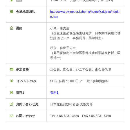
〒542-0012 大阪市中央区谷町6丁目5番4号
会場地図URL
http://www.dy-net.or.jp/home/home/kaigisitu/nenki
n.htm
講師
小島 肇先生
（国立医薬品食品衛生研究所 日本動物実験代替
法評価センター事務局長、薬学博士）
松永 佳世子先生
（藤田保健衛生大学医学部皮膚科学講座教授、医
学博士）
参加資格
正会員、准会員、シニア会員、正会員代理
イベントのみ
SCCJ会員 : 3,000円 ／ 一般 : 参加費無料
資料1
資料1
お問い合わせ先
日本化粧品技術者会 大阪支部
お問い合わせ
TEL：06-6231-3459 FAX：06-6231-5769