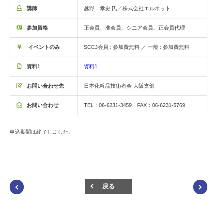
講師
越野 孝史 氏／株式会社エルネット
参加資格
正会員、准会員、シニア会員、正会員代理
イベントのみ
SCCJ会員 : 参加費無料 ／ 一般 : 参加費無料
資料1
資料1
お問い合わせ先
日本化粧品技術者会 大阪支部
お問い合わせ
TEL：06-6231-3459 FAX：06-6231-5769
申込期間は終了しました。
戻る