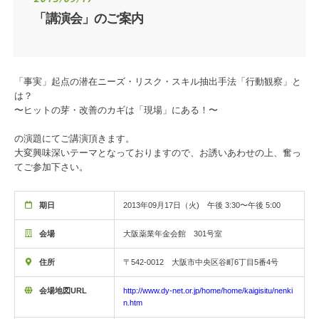
「講演会」のご案内
「事実」起点の潜在ニーズ・リスク・スキル抽出手法「行動観察」と
は？
〜ヒットの芽・改善のカギは「現場」にある！〜
の演題にてご講演頂きます。
大変興味深いテーマとなっておりますので、お誘いあわせの上、奮っ
てご参加下さい。
期日
2013年09月17日（火) 午後 3:30〜午後 5:00
会場
大阪薬業年金会館 301号室
住所
〒542-0012 大阪市中央区谷町6丁目5番4号
会場地図URL
http://www.dy-net.or.jp/home/home/kaigisitu/nenki
n.htm