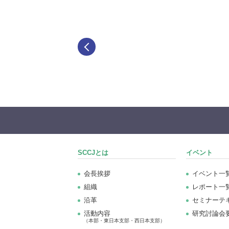
SCCJとは
イベント
会長挨拶
イベント一
組織
レポート一
沿革
セミナーテ
活動内容
研究討論会
（本部・東日本支部・西日本支部）