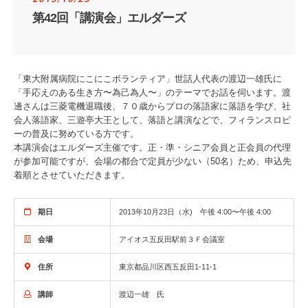
第42回「講演会」エルダーズ
「東大附属病院にこにこボランティア」世話人代表の渡辺一雄氏に
「手応えのある生き方〜為己為人〜」のテーマでお話を伺います。渡
邊さんは三菱電機退職後、７０歳からプロの落語家に落語を学び、社
会人落語家、三遊亭大王として、落語と講演などで、フィランスロピ
ーの普及に努めている方です。
本講演会はエルダーズ主催です。正・準・シニア会員と正会員の代理
が参加可能ですが、会場の都合で定員が少ない（50名）ため、申込先
着順とさせていただきます。
期日
2013年10月23日（水) 午後 4:00〜午後 4:00
会場
アイオス五反田駅前３Ｆ会議室
住所
東京都品川区西五反田1-11-1
講師
渡辺一雄 氏