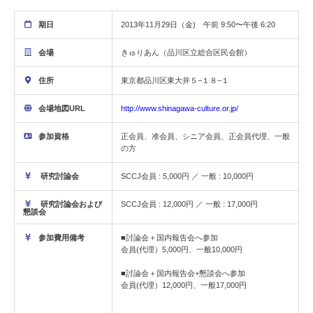
期日
2013年11月29日（金) 午前 9:50〜午後 6:20
会場
きゅりあん（品川区立総合区民会館）
住所
東京都品川区東大井５−１８−１
会場地図URL
http://www.shinagawa-culture.or.jp/
参加資格
正会員、准会員、シニア会員、正会員代理、一般
の方
研究討論会
SCCJ会員 : 5,000円 ／ 一般 : 10,000円
研究討論会および
SCCJ会員 : 12,000円 ／ 一般 : 17,000円
懇談会
参加費用備考
■討論会＋国内報告会へ参加
会員(代理）5,000円、一般10,000円
■討論会＋国内報告会+懇談会へ参加
会員(代理）12,000円、一般17,000円