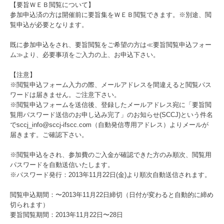
【要旨ＷＥＢ閲覧について】
参加申込済の方は開催前に要旨集をＷＥＢ閲覧できます。※別途、閲
覧申込が必要となります。
既に参加申込をされ、要旨閲覧をご希望の方は≪要旨閲覧申込フォー
ム≫より、必要事項をご入力の上、お申込下さい。
【注意】
※閲覧申込フォーム入力の際、メールアドレスを間違えると閲覧パス
ワードは届きません。ご注意下さい。
※閲覧申込フォームを送信後、登録したメールアドレス宛に「要旨閲
覧用パスワード送信のお申し込み完了」のお知らせ(SCCJ)という件名
でsccj_info@sccj-ifscc.com（自動発信専用アドレス）よりメールが
届きます。ご確認下さい。
※閲覧申込をされ、参加費のご入金が確認できた方のみ順次、閲覧用
パスワードを自動送信いたします。
※パスワード発行：2013年11月22日(金)より順次自動送信されます。
閲覧申込期間：〜2013年11月22日締切（日付が変わると自動的に締め
切られます）
要旨閲覧期間：2013年11月22日〜28日