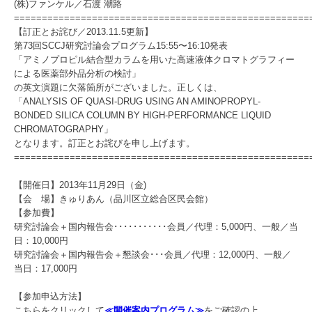
(株)ファンケル／石渡 潮路
=====================================================
【訂正とお詫び／2013.11.5更新】
第73回SCCJ研究討論会プログラム15:55〜16:10発表
「アミノプロピル結合型カラムを用いた高速液体クロマトグラフィー
による医薬部外品分析の検討」
の英文演題に欠落箇所がございました。正しくは、
「ANALYSIS OF QUASI-DRUG USING AN AMINOPROPYL-
BONDED SILICA COLUMN BY HIGH-PERFORMANCE LIQUID
CHROMATOGRAPHY」
となります。訂正とお詫びを申し上げます。
=====================================================
【開催日】2013年11月29日（金)
【会 場】きゅりあん（品川区立総合区民会館）
【参加費】
研究討論会＋国内報告会･･･････････会員／代理：5,000円、一般／当
日：10,000円
研究討論会＋国内報告会＋懇談会･･･会員／代理：12,000円、一般／
当日：17,000円
【参加申込方法】
こちらをクリックして
≪開催案内プログラム≫
をご確認の上、