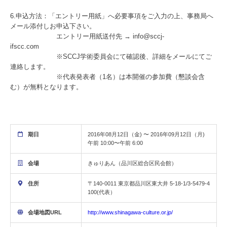
6.申込方法：「エントリー用紙」へ必要事項をご入力の上、事務局へ
メール添付しお申込下さい。
エントリー用紙送付先 → info@sccj-
ifscc.com
※SCCJ学術委員会にて確認後、詳細をメールにてご
連絡します。
※代表発表者（1名）は本開催の参加費（懇談会含
む）が無料となります。
期日
2016年08月12日（金) 〜 2016年09月12日（月)
午前 10:00〜午前 6:00
会場
きゅりあん（品川区総合区民会館）
住所
〒140-0011 東京都品川区東大井 5-18-1/3-5479-4
100(代表）
会場地図URL
http://www.shinagawa-culture.or.jp/