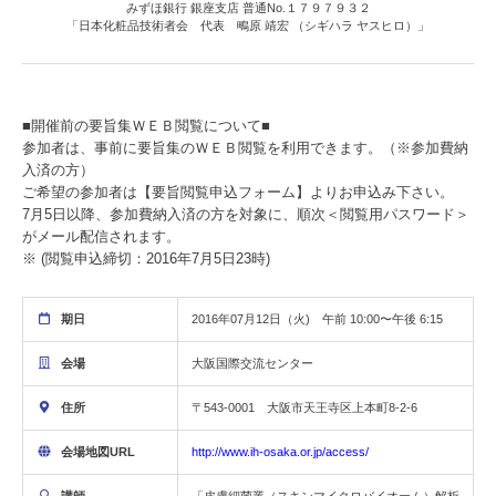
みずほ銀行 銀座支店 普通No.１７９７９３２
「日本化粧品技術者会 代表 鴫原 靖宏 （シギハラ ヤスヒロ）」
■開催前の要旨集ＷＥＢ閲覧について■
参加者は、事前に要旨集のＷＥＢ閲覧を利用できます。（※参加費納
入済の方）
ご希望の参加者は【要旨閲覧申込フォーム】よりお申込み下さい。
7月5日以降、参加費納入済の方を対象に、順次＜閲覧用パスワード＞
がメール配信されます。
※ (閲覧申込締切：2016年7月5日23時)
期日
2016年07月12日（火) 午前 10:00〜午後 6:15
会場
大阪国際交流センター
住所
〒543-0001 大阪市天王寺区上本町8-2-6
会場地図URL
http://www.ih-osaka.or.jp/access/
講師
「皮膚細菌叢（スキンマイクロバイオーム）解析