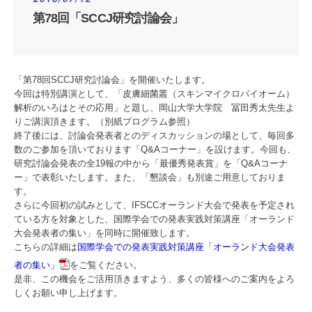
第78回「SCCJ研究討論会」
「第78回SCCJ研究討論会」を開催いたします。
今回は特別講演として、「皮膚細菌叢（スキンマイクロバイオーム）
解析のいろはとその応用」と題し、岡山大学大学院 冨田秀太先生よ
りご講演頂きます。（別紙プログラム参照）
終了後には、討論会発表者とのディスカッションの場として、毎回多
数のご参加を頂いております「Q&Aコーナー」を設けます。今回も、
研究討論会発表の全19報の中から「最優秀発表賞」を「Q&Aコーナ
ー」で表彰いたします。また、「懇談会」も別途ご用意しておりま
す。
さらに今回初の試みとして、IFSCCオーランド大会で発表を予定され
ている方を対象とした、国際学会での発表実践対策講座「オーランド
大会発表者の集い」を同時に開催致します。
こちらの詳細は
国際学会での発表実践対策講座「オーランド大会発表
者の集い」
をご覧ください。
是非、この機会をご活用頂きますよう、多くの皆様へのご案内をよろ
しくお願い申し上げます。