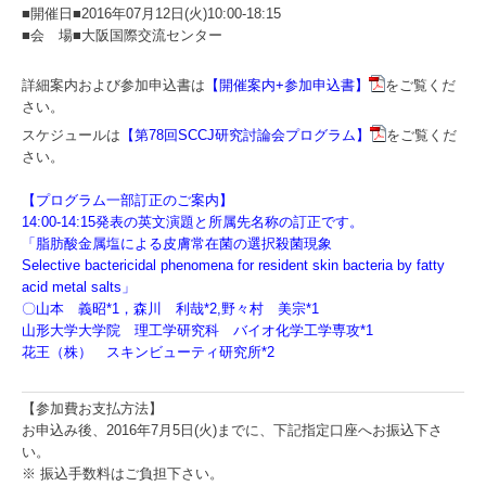
■開催日■2016年07月12日(火)10:00-18:15
■会 場■大阪国際交流センター
詳細案内および参加申込書は
【開催案内+参加申込書】
をご覧くだ
さい。
スケジュールは
【第78回SCCJ研究討論会プログラム】
をご覧くだ
さい。
【プログラム一部訂正のご案内】
14:00-14:15発表の英文演題と所属先名称の訂正です。
「脂肪酸金属塩による皮膚常在菌の選択殺菌現象
Selective bactericidal phenomena for resident skin bacteria by fatty
acid metal salts」
〇山本 義昭*1，森川 利哉*2,野々村 美宗*1
山形大学大学院 理工学研究科 バイオ化学工学専攻*1
花王（株） スキンビューティ研究所*2
【参加費お支払方法】
お申込み後、2016年7月5日(火)までに、下記指定口座へお振込下さ
い。
※ 振込手数料はご負担下さい。