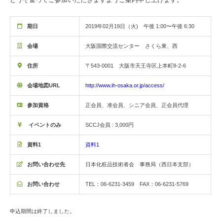
期日
2019年02月19日（火) 午後 1:00〜午後 6:30
会場
大阪国際交流センター さくら東、西
住所
〒543-0001 大阪市天王寺区上本町8-2-6
会場地図URL
http://www.ih-osaka.or.jp/access/
参加資格
正会員、准会員、シニア会員、正会員代理
イベントのみ
SCCJ会員 : 3,000円
資料1
資料1
お問い合わせ先
日本化粧品技術者会 事務局（西日本支部）
お問い合わせ
TEL：06-6231-3459 FAX：06-6231-5769
申込期間は終了しました。