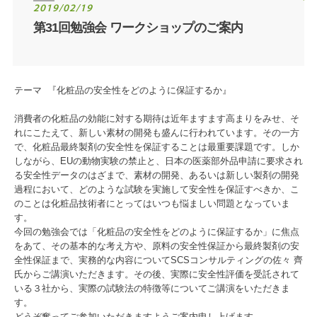
2019/02/19
第31回勉強会 ワークショップのご案内
テーマ 『化粧品の安全性をどのように保証するか』
消費者の化粧品の効能に対する期待は近年ますます高まりをみせ、そ
れにこたえて、新しい素材の開発も盛んに行われています。その一方
で、化粧品最終製剤の安全性を保証することは最重要課題です。しか
しながら、EUの動物実験の禁止と、日本の医薬部外品申請に要求され
る安全性データのはざまで、素材の開発、あるいは新しい製剤の開発
過程において、どのような試験を実施して安全性を保証すべきか、こ
のことは化粧品技術者にとってはいつも悩ましい問題となっていま
す。
今回の勉強会では「化粧品の安全性をどのように保証するか」に焦点
をあて、その基本的な考え方や、原料の安全性保証から最終製剤の安
全性保証まで、実務的な内容についてSCSコンサルティングの佐々 齊
氏からご講演いただきます。その後、実際に安全性評価を受託されて
いる３社から、実際の試験法の特徴等についてご講演をいただきま
す。
どうぞ奮ってご参加いただきますようご案内申し上げます。