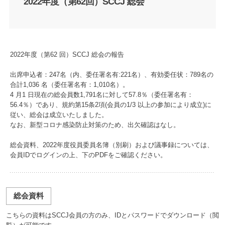
2022年度（第62回）SCCJ 総会
2022年度（第62 回）SCCJ 総会の報告
出席申込者：247名（内、委任署名有:221名）、有効委任状：789名の
合計1,036 名（委任署名有：1,010名）。
4 月1 日現在の総会員数1,791名に対して57.8％（委任署名有：
56.4％）であり、規約第15条2項(会員の1/3 以上の参加により成立)に
従い、総会は成立いたしました。
なお、新型コロナ感染防止対策のため、出欠確認はなし。
総会資料、2022年度役員委員名簿（別刷）および議事録については、
会員IDでログインの上、下のPDFをご確認ください。
総会資料
こちらの資料はSCCJ会員の方のみ、IDとパスワードでダウンロード（閲