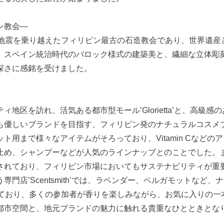
ン教会―
や地震を乗り越えたフィリピン最古の石造教会であり、世界遺産
、スペイン統治時代のバロック様式の建築美と、繊細な立体彫
深さに感銘を受けました。
を訪れ、活気ある都市型モール’Glorietta’と、高級感のある
しいブランドを目指す、フィリピン発のナチュラルコスメブランド’
ト用まで様々なアイテムがそろっており、Vitamin Cなど
止め、シャンプーなどが人気のラインナップとのことでした。
されており、フィリピン市場においてもサステナビリティが重
門店’Scentsmith’では、ラベンダー、ベルガモットなど
れており、多くの参加者が香りを楽しみながら、お気に入りの一
都市空間と、地元ブランドの魅力に触れる貴重なひとときとな