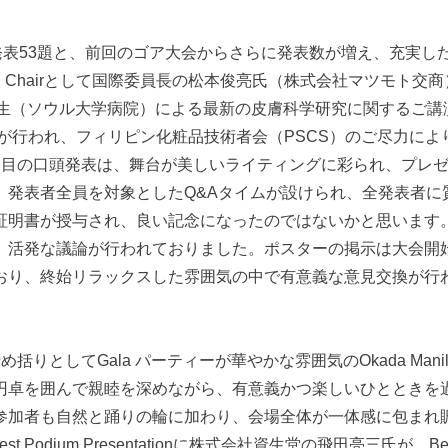
発表53題と、前回のゴア大会からさらに発表数が増え、充実し
 Chairとして国際委員長の松本俊亮氏（株式会社マツモト交
g先生（ソウル大学病院）による最新の皮膚科学研究に関するご講演をはじ
る講演が行われ、フィリピン化粧品技術者会（PSCS）のご尽力
日目の口頭発表は、舞台が美しいライティングに彩られ、プレ
、発表者全員を対象としたQ&Aタイムが設けられ、全発表者に
証明書が授与され、良い記念になったのではないかと思います。
、活発な議論が行われておりました。ポスターの掲示は大会開
おり、終始リラックスした雰囲気の中で有意義な意見交換が行
りとしてGala パーティーが華やかな雰囲気のOkada Ma
円卓を囲んで親睦を深めながら、有意義かつ楽しいひとときを
参加者も自然と踊りの輪に加わり、会場全体が一体感に包まれ
t Podium Presentationに株式会社資生堂の飛田亮三氏が、Best 