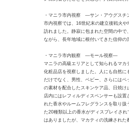
・マニラ市内視察 ―サン・アウグスチ
市内視察では、16世紀末の建立後戦火
訪れました。静寂に包まれた空間の中で
ながら、長年地域に根付いてきた信仰の
・マニラ市内観察 ―モール視察―
マニラの高級エリアとして知られるマカティ地区
化粧品店を視察しました。人にも自然にも優
だけでなく、男性、ベビー、さらにはペッ
の素材を配合したスキンケア品、日焼け
店内にはレフィルディスペンサーも設置
れた香水やルームフレグランスを取り扱う専
た20種類以上の香水がディスプレイさ
はありましたが、マカティの洗練された