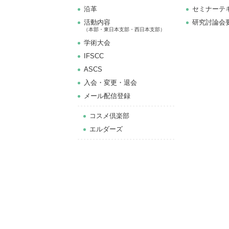
沿革
セミナーテ
活動内容
研究討論会
（本部・東日本支部・西日本支部）
学術大会
IFSCC
ASCS
⼊会・変更・退会
メール配信登録
コスメ倶楽部
エルダーズ