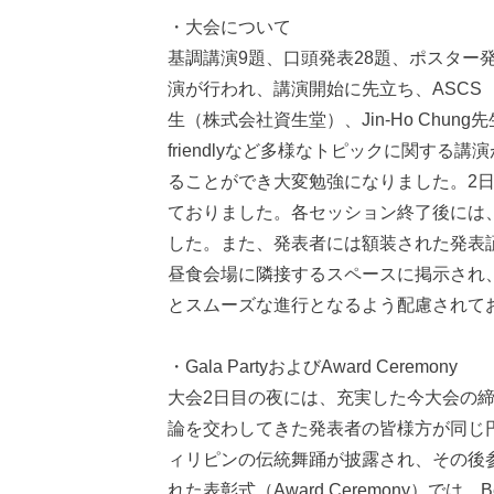
・大会について
基調講演9題、口頭発表28題、ポスター
演が行われ、講演開始に先立ち、ASCS
生（株式会社資生堂）、Jin-Ho Chun
friendlyなど多様なトピックに関す
ることができ大変勉強になりました。2
ておりました。各セッション終了後には
した。また、発表者には額装された発表
昼食会場に隣接するスペースに掲示され
とスムーズな進行となるよう配慮されて
・Gala PartyおよびAward Ceremony
大会2日目の夜には、充実した今大会の締め括
論を交わしてきた発表者の皆様方が同じ
ィリピンの伝統舞踊が披露され、その後
れた表彰式（Award Ceremony）では、Bes