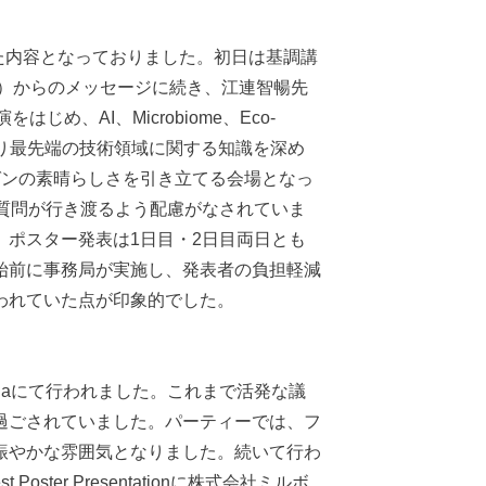
た内容となっておりました。初日は基調講
商）からのメッセージに続き、江連智暢先
め、AI、Microbiome、Eco-
により最先端の技術領域に関する知識を深め
ゼンの素晴らしさを引き立てる会場となっ
質問が行き渡るよう配慮がなされていま
ポスター発表は1日目・2日目両日とも
始前に事務局が実施し、発表者の負担軽減
われていた点が印象的でした。
nilaにて行われました。これまで活発な議
過ごされていました。パーティーでは、フ
賑やかな雰囲気となりました。続いて行わ
Poster Presentationに株式会社ミルボ