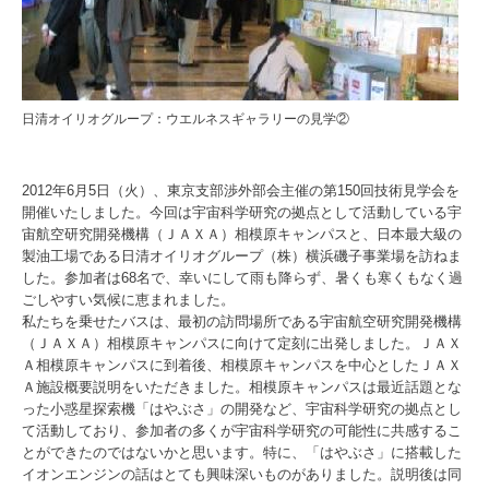
日清オイリオグループ：ウエルネスギャラリーの見学②
2012年6月5日（火）、東京支部渉外部会主催の第150回技術見学会を
開催いたしました。今回は宇宙科学研究の拠点として活動している宇
宙航空研究開発機構（ＪＡＸＡ）相模原キャンパスと、日本最大級の
製油工場である日清オイリオグループ（株）横浜磯子事業場を訪ねま
した。参加者は68名で、幸いにして雨も降らず、暑くも寒くもなく過
ごしやすい気候に恵まれました。
私たちを乗せたバスは、最初の訪問場所である宇宙航空研究開発機構
（ＪＡＸＡ）相模原キャンパスに向けて定刻に出発しました。ＪＡＸ
Ａ相模原キャンパスに到着後、相模原キャンパスを中心としたＪＡＸ
Ａ施設概要説明をいただきました。相模原キャンパスは最近話題とな
った小惑星探索機「はやぶさ」の開発など、宇宙科学研究の拠点とし
て活動しており、参加者の多くが宇宙科学研究の可能性に共感するこ
とができたのではないかと思います。特に、「はやぶさ」に搭載した
イオンエンジンの話はとても興味深いものがありました。説明後は同