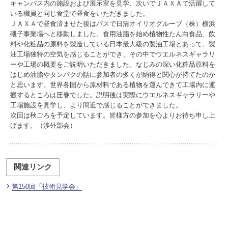
キャンパス内の施設および展示室を見学、次いでＪＡＸＡで活躍して
いる職員と同じ食堂で昼食をいただきました。
ＪＡＸＡで昼食済ませた後はバスで日清オイリオグループ（株）横浜
磯子事業場へと移動しました。食用油脂を始め植物性たん白食品、飲
料や化粧品の原料を製造している日本最大級の製油工場とあって、製
油工場独特の空気を感じることができ、その中でウエルネスギャラリ
ーや工場の概要をご説明いただきました。なじみの深い化粧品原料を
はじめ油脂やタンパクの話に参加者の多くが納得と関心が持てたのか
と思います。世界各国から原材料である植物を運んできて工場内に運
搬するところは圧巻でした。説明後は実際にウエルネスギャラリーや
工場施設を見学し、より間近で感じることができました。
次回は秋ごろを予定しています。皆様方の参加を心よりお待ち申し上
げます。（渉外部会）
関連リンク
第150回「技術見学会」