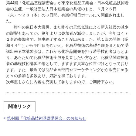
第44回「化粧品基礎講習会」が東京化粧品工業会・日本化粧品技術者
会の主催、一般財団法人日本粧業会の共催のもと、６月２６日
（火）〜２８（木）の３日間、有楽町朝日ホールにて開催されまし
た。
昨年の東日本大震災、また昨今の景気低迷による新入社員の減少
の影響もあってか、例年よりは参加者が減少しましたが、今年は４７
２名の参加者で、無事終了することが出来ました。第１回の開催（昭
和４４年）から44年目をむかえ、化粧品技術の基礎全般をまとめて受
講出来る本講習会は、これから化粧品開発を担う若手技術者はもとよ
り、あらためて化粧品技術全般を見直したい方など、化粧品関連技術
者の基礎技術講習の場として、ますます貴重な位置づけとなっており
ます。また、最近では商品企画部門やマーケティングから販売に至る
方々の参加も多数あり、好評を得ております。
次年度もさらに内容を充実して参りますので、ご期待下さい。
関連リンク
第44回「化粧品技術基礎講習会」のお知らせ