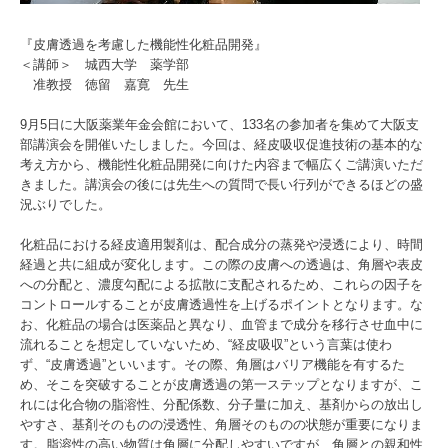
『皮膚透過を考慮した機能性化粧品開発』
＜講師＞ 城西大学 薬学部
准教授 徳留 嘉寛 先生
9月5日に大阪薬業年金会館において、133名の参加者を集めて大阪支
部講演会を開催いたしました。今回は、経皮吸収促進技術の基本的な
考え方から、機能性化粧品開発に向けた内容まで幅広くご講演いただ
きました。講演会の後には先生への質問で長い行列ができるほどの盛
況ぶりでした。
化粧品における経皮適用製剤は、配合成分の蒸発や浸透により、時間
経過と共に組成が変化します。この際の皮膚への透過は、角層や表皮
への分配と、濃度勾配による拡散に支配されるため、これらの因子を
コントロールすることが皮膚透過性を上げるポイントとなります。な
お、化粧品の場合は医薬品と異なり、血管まで成分を移行させ血中に
流れることを想定していないため、“経皮吸収”という言葉は使わ
ず、“皮膚透過”といいます。その際、角層はバリア機能を有するた
め、そこを突破することが皮膚透過の第一ステップとなりますが、こ
れには化合物の脂溶性、分配係数、分子量に加え、基剤からの放出し
やすさ、基剤そのものの浸透性、角層そのものの状態が重要になりま
す。脂溶性の高い物質は角層に分配しやすいですが、角層との親和性