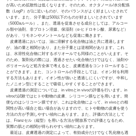
が高いため拡散性は低くなります。そのため、オクタノール/水分配係
数（LogP）が1に近いものが、そのバランスがよく好ましいとされて
います。また、分子量は500以下のものが好ましいとされています
（500Daルール）。また、透過を促進させる成分としては、アルコー
ル類や油剤、非プロトン溶媒、保湿剤（α-ヒドロキシ酸、尿素など）
があり、リモネンやメントールなども促進に働きます。
皮膚透過においては、油に溶解する化合物は油と共に透過します
が、油の量と相関があり、また分子量とは逆相関があります。これ
は、水溶性化合物に対するポリオールでも同様のことがいえます。そ
のため、製剤化の際には、透過させたい化合物だけではなく、油剤や
ポリオールなど処方全体で考えると、皮膚透過をコントロールするこ
とができます。また、コントロールの手段としては、イオン対を利用
する方法もあります。イオン性が強いと透過しにくいですが、中和し
たノニオン型にすることで吸収しやすくすることができます。
皮膚透過の測定については、in vitroとin vivoの評価を行います。in
vitroの試験ではヒトや動物の皮膚、シリコーン膜などを用います。簡
便なのはシリコーン膜ですが、これは化合物によって、in vivoとの相
関性が高い場合と低い場合がありますので、ヒトや動物の皮膚を使う
方法の方が予測しやすい傾向にあります。また、評価の方法として
は、Franzセル（縦型）を用いる方法が開放系での評価となるため、
実際の肌との相関が得られやすい傾向にあります。
最近は、皮膚透過の測定によって、有効成分だけでなく乳化物も透