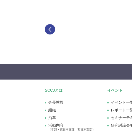
SCCJとは
イベント
会長挨拶
イベント一
組織
レポート一
沿革
セミナーテ
活動内容
研究討論会
（本部・東日本支部・西日本支部）