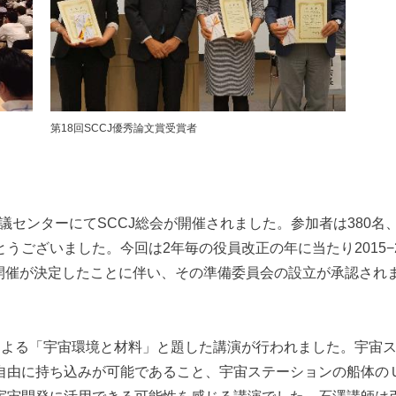
第18回SCCJ優秀論文賞受賞者
会議センターにてSCCJ総会が開催されました。参加者は380名、
うございました。今回は2年毎の役員改正の年に当たり2015−
essの日本開催が決定したことに伴い、その準備委員会の設立が承認
師による「宇宙環境と材料」と題した講演が行われました。宇宙
自由に持ち込みが可能であること、宇宙ステーションの船体の