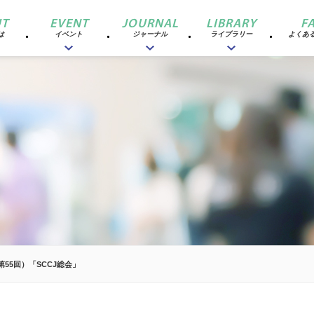
T
EVENT
JOURNAL
LIBRARY
F
は
イベント
ジャーナル
ライブラリー
よくあ
第55回）「SCCJ総会」