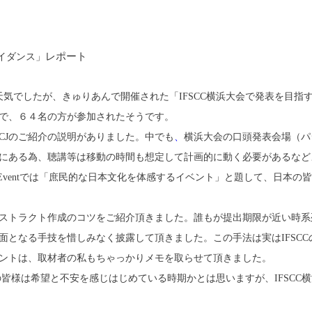
レポート
ガイダンス」
くの天気でしたが、きゅりあんで開催された「IFSCC横浜大会で発表を目
で、６４名の方が参加されたそうです。
CCJのご紹介の説明がありました。中でも
、
横浜大会の口頭発表会場（パ
にある為、聴講等は移動の時間も想定して計画的に動く必要があるなど
l Eventでは「庶民的な日本文化を体感するイベント」と題して、日本
ストラクト作成のコツをご紹介頂きました。誰もが提出期限が近い時系
面となる手技を惜しみなく披露して頂きました。この手法は実はIFSC
ントは、取材者の私もちゃっかりメモを取らせて頂きました。
の皆様は希望と不安を感じはじめている時期かとは思いますが、IFSC