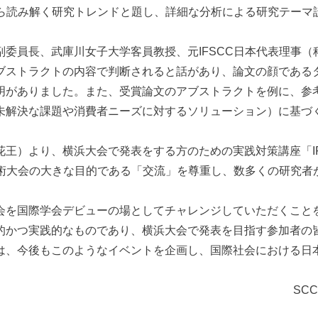
から読み解く研究トレンドと題し、詳細な分析による研究テー
委員長、武庫川女子大学客員教授、元IFSCC日本代表理事（
ストラクトの内容で判断されると話があり、論文の顔であるタ
がありました。また、受賞論文のアブストラクトを例に、参考に
未解決な課題や消費者ニーズに対するソリューション）に基づ
）より、横浜大会で発表をする方のための実践対策講座「IFS
学術大会の大きな目的である「交流」を尊重し、数多くの研究
会を国際学会デビューの場としてチャレンジしていただくこと
的かつ実践的なものであり、横浜大会で発表を目指す参加者の
は、今後もこのようなイベントを企画し、国際社会における日
SC