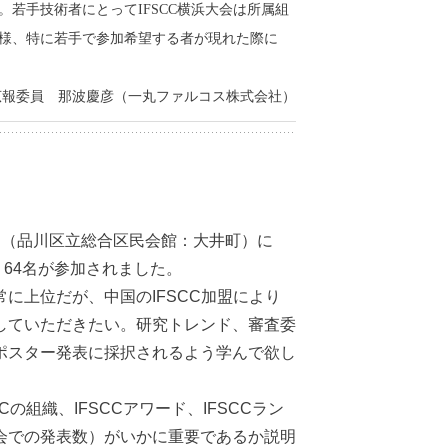
若手技術者にとってIFSCC横浜大会は所属組
様、特に若手で参加希望する者が現れた際に
広報委員 那波慶彦（一丸ファルコス株式会社）
あん（品川区立総合区民会館：大井町）に
、64名が参加されました。
上位だが、中国のIFSCC加盟により
していただきたい。研究トレンド、審査委
ポスター発表に採択されるよう学んで欲し
組織、IFSCCアワード、IFSCCラン
会での発表数）がいかに重要であるか説明