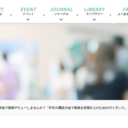
T
EVENT
JOURNAL
LIBRARY
F
は
イベント
ジャーナル
ライブラリー
よくあ
学会で発表デビューしませんか？「IFSCC横浜大会で発表を目指す人のためのガイダンス」