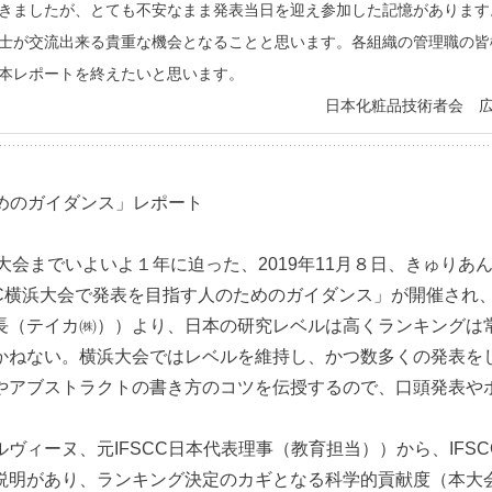
きましたが、とても不安なまま発表当日を迎え参加した記憶があります。
士が交流出来る貴重な機会となることと思います。各組織の管理職の皆
本レポートを終えたいと思います。
日本化粧品技術者会 
ためのガイダンス」レポート
浜大会までいよいよ１年に迫った、2019年11月８日、きゅり
SCC横浜大会で発表を目指す人のためのガイダンス」が開催され
（テイカ㈱））より、日本の研究レベルは高くランキングは常に
かねない。横浜大会ではレベルを維持し、かつ数多くの発表を
やアブストラクトの書き方のコツを伝授するので、口頭発表や
ーヌ、元IFSCC日本代表理事（教育担当））から、IFSCCの
説明があり、ランキング決定のカギとなる科学的貢献度（本大