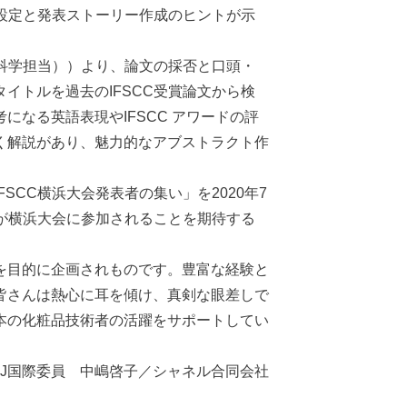
マ設定と発表ストーリー作成のヒントが示
科学担当））より、論文の採否と口頭・
イトルを過去のIFSCC受賞論文から検
なる英語表現やIFSCC アワードの評
く解説があり、魅力的なアブストラクト作
CC横浜大会発表者の集い」を2020年7
者が横浜大会に参加されることを期待する
を目的に企画されものです。豊富な経験と
皆さんは熱心に耳を傾け、真剣な眼差しで
本の化粧品技術者の活躍をサポートしてい
CJ国際委員 中嶋啓子／シャネル合同会社