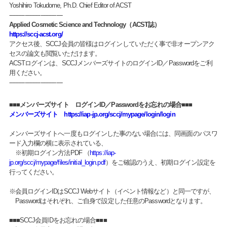
Yoshihiro Tokudome, Ph.D. Chief Editor of ACST
----------------------------------
Applied Cosmetic Science and Technology（ACST誌）
https://sccj-acst.org/
アクセス後、SCCJ会員の皆様はログインしていただく事で非オープンアク
セスの論文も閲覧いただけます。
ACSTログインは、SCCJメンバーズサイトのログインID／Passwordをご利
用ください。
----------------------------------
■■■メンバーズサイト ログインID／Passwordをお忘れの場合■■■
メンバーズサイト https://iap-jp.org/sccj/mypage/login/login
メンバーズサイトへ一度もログインした事のない場合には、同画面のパスワ
ード入力欄の横に表示されている、
※初期ログイン方法PDF （
https://iap-
jp.org/sccj/mypage/files/initial_login.pdf
）をご確認のうえ、初期ログイン設定を
行ってください。
※会員ログインIDはSCCJ Webサイト（イベント情報など）と同一ですが、
Passwordはそれぞれ、ご自身で設定した任意のPasswordとなります。
■■■SCCJ会員IDをお忘れの場合■■■