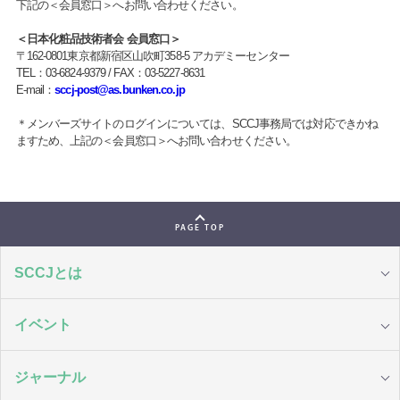
下記の＜会員窓口＞へお問い合わせください。
＜日本化粧品技術者会 会員窓口＞
〒162-0801東京都新宿区山吹町358-5 アカデミーセンター
TEL：03-6824-9379 / FAX：03-5227-8631
E-mail：
sccj-post@as.bunken.co.jp
＊メンバーズサイトのログインについては、SCCJ事務局では対応できかね
ますため、上記の＜会員窓口＞へお問い合わせください。
PAGE TOP
SCCJとは
イベント
ジャーナル