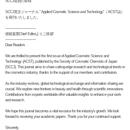
SCCJ会員の皆様
SCCJ英文ジャーナル ” Applied Cosmetic Science and Technology”（ ACST誌）
を発刊いたしました。
----------------------------------
徳留嘉寛Chief Editorよりご挨拶
----------------------------------
Dear Readers
We are thrilled to present the first issue of Applied Cosmetic Science and
Technology (ACST), published by the Society of Cosmetic Chemists of Japan
(SCCJ). This journal aims to share cutting-edge research and technological trends in
the cosmetics industry, thanks to the support of our members and contributors.
As the industry evolves, global technological exchange and information sharing are
crucial. We explore new frontiers in beauty and health through scientific innovations.
Contributions from experts worldwide offer valuable insights to enhance your work
and research.
We hope this journal becomes a vital resource for the industry's growth. We look
forward to receiving your academic papers. Thank you for your continued support.
Sincerely,