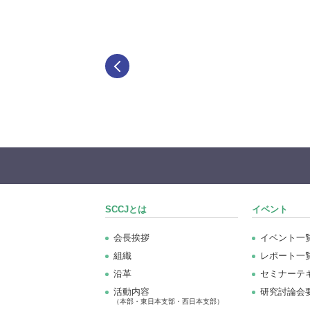
SCCJとは
イベント
会長挨拶
イベント一
組織
レポート一
沿革
セミナーテ
活動内容
研究討論会
（本部・東日本支部・西日本支部）