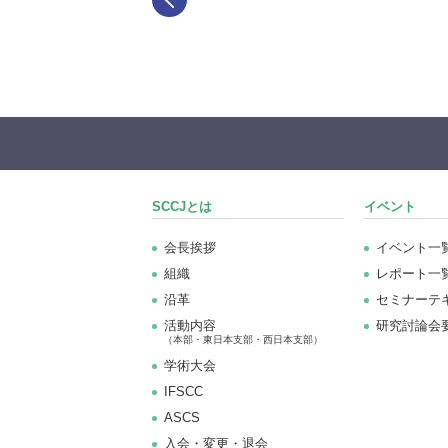
SCCJとは
イベント
会長挨拶
イベント一
組織
レポート一
沿革
セミナーテ
活動内容
研究討論会
（本部・東日本支部・西日本支部）
学術大会
IFSCC
ASCS
⼊会・変更・退会