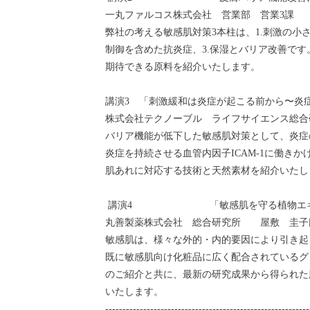
一丸ファルコス株式会社 営業部 営業3課
弊社の考える敏感肌対策3本柱は、1.刺激の小
制御を含めた抗炎症、3.保湿とバリア改善で
期待できる原料を紹介いたします
。
講演3 「刺激緩和は炎症が起こる前から〜炎
株式会社テクノーブル ライフサイエンス総
バリア機能が低下した敏感肌対策として、炎症の
炎症を持続させる血管内因子ICAM-1に働き
肌あれに対応する技術と天然素材を紹介いたし
講演4 「敏感肌を守る植物エキ
丸善製薬株式会社 総合研究所 屋敷 圭子
敏感肌は、様々な外的・内的要因により引き起
既に敏感肌向け化粧品に広く配合されているグ
のご紹介と共に、最新の研究成果から得られた
いたします。
-----------------------------------------------------------