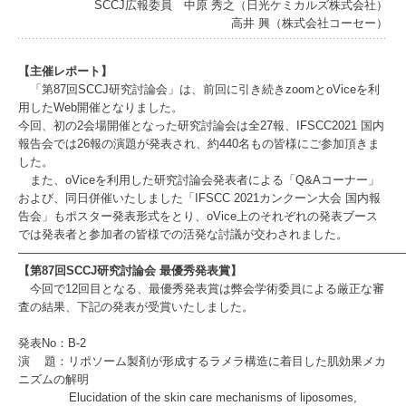
SCCJ広報委員 中原 秀之（日光ケミカルズ株式会社）
高井 興（株式会社コーセー）
【主催レポート】
「第87回SCCJ研究討論会」は、前回に引き続きzoomとoViceを利
用したWeb開催となりました。
今回、初の2会場開催となった研究討論会は全27報、IFSCC2021 国内
報告会では26報の演題が発表され、約440名もの皆様にご参加頂きま
した。
また、oViceを利用した研究討論会発表者による「Q&Aコーナー」
および、同日併催いたしました「IFSCC 2021カンクーン大会 国内報
告会」もポスター発表形式をとり、oVice上のそれぞれの発表ブース
では発表者と参加者の皆様での活発な討議が交わされました。
――――――――――――――――――――――――――――――――
【第87回SCCJ研究討論会 最優秀発表賞】
今回で12回目となる、最優秀発表賞は弊会学術委員による厳正な審
査の結果、下記の発表が受賞いたしました。
発表No：B-2
演 題：リポソーム製剤が形成するラメラ構造に着目した肌効果メカ
ニズムの解明
Elucidation of the skin care mechanisms of liposomes,