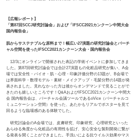
【広報レポート】
「第87回SCCJ研究討論会」および「IFSCC2021カンクーン中間大会
国内報告会」
肌からサステナブルな原料まで！幅広い27演題の研究討論会とバーチ
ャル空間を使ったIFSCC2021カンクーン大会・国内報告会
12/3にオンラインで開催された表記の学術イベントに参加してきま
した。第87回研究討論会では合計27演題もの化粧品研究が集い、A会
場では安全性・バイオ・肌・⼼理・印象評価分野の13題が、B会場で
は界⾯科学・数理モデル・素材・メイクアップ・⽑髪分野の14題が発
表されました。見れなかった方は後からオンデマンドで見ることがで
きたのも嬉しいところです！Q&AおよびIFSCC2021カンクーン中間大
会 国内報告会は、バーチャル会議ツールであるoVice（バーチャルコ
ミュニケーション空間）を使った、あたかもリアルでポスターを見て
回るような臨場感のある体験でした。
研究討論会のA会場では、皮膚研究、印象研究、心理研究といった
あらゆる角度から化粧品の有用性を拡げ、安心安全な製剤開発に繋が
る発表を聞くことができました。手洗いによる抗ウイルス効果やマス