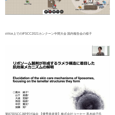
oVice上でのIFSCC2021カンクーン中間大会 国内報告会の様子
第87回SCCJ研究討論会 【優秀発表賞】株式会社コーセー 黒木純子氏