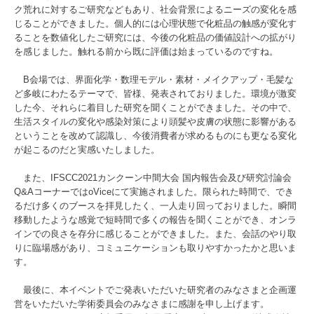
ク荒れに対するご研究などもあり、社会背景によるニーズの変化を感
じることができました。個人的には心理状態で化粧品の触感が変化す
ることを数値化したご研究には、今後の化粧品の価値設計への拡がり
を感じました。触れる前から既に評価は始まっているのですね。
B会場では、界面化学・数理モデル・素材・メイクアップ・毛髪な
ど多岐にわたるテーマで、皆様、発表されておりました。環境が激変
した今、それらに着目した研究を聞くことができました。その中で、
生活スタイルの変化や感染対策により頭髪や皮膚の状態に影響がある
ということを改めて認識し、今後消費者が求めるものにも更なる変化
が起こるのだと実感いたしました。
また、IFSCC2021カンクーン中間大会 国内報告会及び研究討論会
Q&AコーナーではoViceにて実施されました。限られた時間で、でき
るだけ多くのブースを拝見したく、一人走り回っておりました。瞬間
移動したような感覚で短時間で多くの報告を聞くことができ、オンラ
インでの良さを存分に感じることができました。また、会話のやり取
りに臨場感があり、コミュニケーションも取りやすかったかと思いま
す。
最後に、本イベントでご発表いただいた研究者のみなさまと企画運
営をいただいた学術委員会のみなさまに感謝を申し上げます。