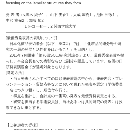
focusing on the lamellar structures they form
発 表 者：○黒木 純子1 ， 山下 美香1 ，大成 宏樹1 ，池田 裕政1 ，
中沢 寛光2 ，加藤 知2
1 ㈱コーセー，2 関西学院大学
――――――――――――――――――――――――――――――――
[最優秀発表賞の表彰について]
日本化粧品技術者会（以下、SCCJ）では、「化粧品関連分野の研
究の一層の発展と活性化をはかること」を目的とし、
2015年7月開催「第76回SCCJ研究討論会」より、最優秀発表賞を授
与し、本会会長名での表彰ならびに副賞を贈呈しています。各回の口
頭発表演題全てが選考対象となります。
[選定方法］
・当日発表されたすべての口頭発表演題の中から、発表内容・プレ
ゼンテーション・質疑応答などにおいて優れた発表を選定（学術委員
一名につき３報）し、順位付を行う。
・得点を集計し、合計点の一番高い発表を最優秀発表賞とする。
・審査を担当する学術委員は、自社あるいは共同研究の発表には投
票できない事とする。
――――――――――――――――――――――――――――――――
【ご参加者の皆様】