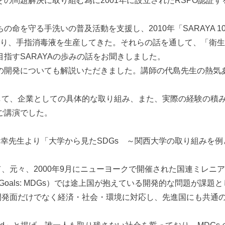
の問題解決に取り組む為に2001年に設立されたRSPO認証
命を守る手洗いの普及活動を支援し、2010年「SARAYA 1
9)以前より、手指消毒液を生産してきた。それらの話を通して、「
指すSARAYAの歩みの話をお聞きしました。
開発についても解説いただきました。講師の代島先生の熱気
して、企業としての具体的な取り組み、また、実際の経験の積
ご講演でした。
幸先生より「大学から見たSDGs ～関西大学の取り組みを
、元々、2000年9月にニューヨークで開催された国連ミレニア
opment Goals: MDGs）では途上国が抱えている開発的な問
は開発面だけでなく経済・社会・環境に対応し、先進国にも共通