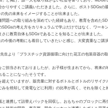
 behind」と掲げ、誰一人も取り残さない社会を誓っており、MD
りやすくご講義いただきました。さらに、ポストSDGsの最有力は
その先の未来をイメージすることが出来ました。
問題への取り組みを深めていた経緯もあり、教育を含めたSD
のSDGsの考え方をカリキュラムで学ぶだけではなく、ワーキ
さに教育自体もSDGsであることを知ることが出来ました。
生の今後の考動にも着目していきたいと感じ、大変貴重なご講
子先生より「プラスチック資源循環に向けた花王の包装容器の
ご担当されておりましたが、お子様が生まれてから、将来の
れることになったそうです。
を超えていますが、販売量に対するボトルとボトルのリサイクル
ごみを焼却して発電などに利用）の比率が高く、それを除くと約
と連携して詰替えパックを回収し、おもちゃのブロックに再