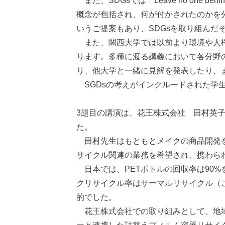
また、SDGsでは「Leave no one
概念が包括され、何が付かされたのかを分か
いうご提案もあり、SDGsを取り組んだ
また、関西大学では以前より環境や人権
ります。多種に渡る講義において各分野
り、他大学と一緒に見解を発表したり、ま
SGDsの考えがインクルードされた学
3題目の講演は、花王株式会社 田村英
た。
田村先生はもともとメイクの商品開発を
サイクル関連の業務を希望され、携わら
日本では、PETボトルの回収率は90%
クリサイクル率はサーマルリサイクル（
的でした。
花王株式会社での取り組みとして、地域